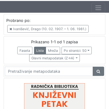
Autor
Probrano po:
Mudri-Škunca, Vera
1
Ivanišević, Drago (10. 02. 1907. – 1. 06. 1981.)
Ivanišević, Drago (10. 02. 1907. – 1. 06. 1981.)
1
Prikazano 1-1 od 1 zapisa
Faseta
Lista
Mreža
Po stranici: 50
[
2
Glavni metapodatak (Z->A)
]
Izdavač
Knjižnice grada Zagreba
1
[
1
]