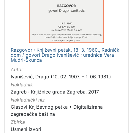
Mjesto
izdanja
Zagreb
1
Razgovor : Književni petak, 18. 3. 1960., Radnički
[
dom / govori Drago Ivanišević ; urednica Vera
1
Mudri-Škunca
]
Autor
Nakladnička
Ivanišević, Drago (10. 02. 1907. – 1. 06. 1981.)
cjelina
Nakladnik
Digitalizirana zagrebačka baština
1
Zagreb : Knjižnice grada Zagreba, 2017
Glasovi Književnog petka
1
Nakladnički niz
Glasovi Književnog petka
•
Digitalizirana
zagrebačka baština
Zbirka
[
2
Usmeni izvori