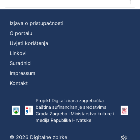
1
]
Prava
Zaštićeno autorskim pravom
1
Izjava o pristupačnosti
O portalu
Uvjeti korištenja
[
Linkovi
1
]
Suradnici
Vrsta
Impressum
građe
Kontakt
zvučna građa - neglazbena
1
Projekt Digitalizirana zagrebačka
baština sufinanciran je sredstvima
Grada Zagreba i Ministarstva kulture i
[
medija Republike Hrvatske
1
]
Zbirka
© 2026 Digitalne zbirke