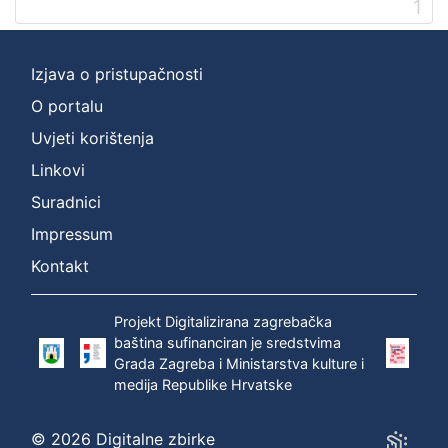
1
]
Prava
Zaštićeno autorskim pravom
1
Izjava o pristupačnosti
O portalu
Uvjeti korištenja
[
Linkovi
1
]
Suradnici
Vrsta
Impressum
građe
Kontakt
zvučna građa - neglazbena
1
Projekt Digitalizirana zagrebačka
baština sufinanciran je sredstvima
Grada Zagreba i Ministarstva kulture i
[
medija Republike Hrvatske
1
]
Zbirka
© 2026 Digitalne zbirke