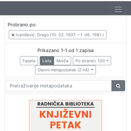
Autor
Probrano po:
Mudri-Škunca, Vera
1
Ivanišević, Drago (10. 02. 1907. – 1. 06. 1981.)
Ivanišević, Drago (10. 02. 1907. – 1. 06. 1981.)
1
Prikazano 1-1 od 1 zapisa
Faseta
Lista
Mreža
Po stranici: 100
[
2
Glavni metapodatak (Z->A)
]
Izdavač
Knjižnice grada Zagreba
1
[
1
]