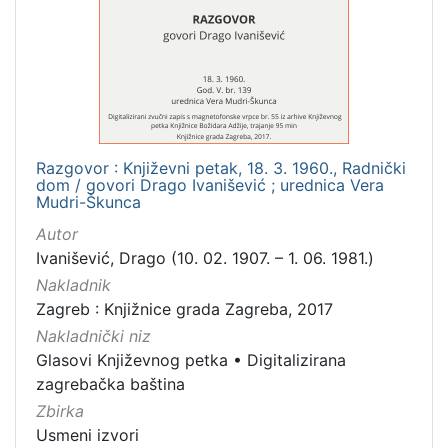
Mjesto
izdanja
Zagreb
1
Razgovor : Književni petak, 18. 3. 1960., Radnički
[
dom / govori Drago Ivanišević ; urednica Vera
1
Mudri-Škunca
]
Autor
Nakladnička
Ivanišević, Drago (10. 02. 1907. – 1. 06. 1981.)
cjelina
Nakladnik
Digitalizirana zagrebačka baština
1
Zagreb : Knjižnice grada Zagreba, 2017
Glasovi Književnog petka
1
Nakladnički niz
Glasovi Književnog petka
•
Digitalizirana
zagrebačka baština
Zbirka
[
2
Usmeni izvori