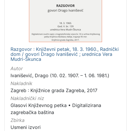
Mjesto
izdanja
Zagreb
1
Razgovor : Književni petak, 18. 3. 1960., Radnički
[
dom / govori Drago Ivanišević ; urednica Vera
1
Mudri-Škunca
]
Autor
Nakladnička
Ivanišević, Drago (10. 02. 1907. – 1. 06. 1981.)
cjelina
Nakladnik
Digitalizirana zagrebačka baština
1
Zagreb : Knjižnice grada Zagreba, 2017
Glasovi Književnog petka
1
Nakladnički niz
Glasovi Književnog petka
•
Digitalizirana
zagrebačka baština
Zbirka
[
2
Usmeni izvori