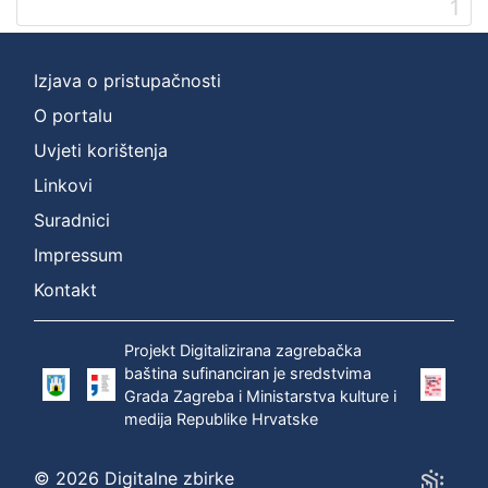
1
]
Prava
Zaštićeno autorskim pravom
1
Izjava o pristupačnosti
O portalu
Uvjeti korištenja
[
Linkovi
1
]
Suradnici
Vrsta
Impressum
građe
Kontakt
zvučna građa - neglazbena
1
Projekt Digitalizirana zagrebačka
baština sufinanciran je sredstvima
Grada Zagreba i Ministarstva kulture i
[
medija Republike Hrvatske
1
]
Zbirka
© 2026 Digitalne zbirke