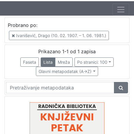
Autor
Probrano po:
Mudri-Škunca, Vera
1
Ivanišević, Drago (10. 02. 1907. – 1. 06. 1981.)
Ivanišević, Drago (10. 02. 1907. – 1. 06. 1981.)
1
Prikazano 1-1 od 1 zapisa
Faseta
Lista
Mreža
Po stranici: 100
[
2
Glavni metapodatak (A->Z)
]
Izdavač
Knjižnice grada Zagreba
1
[
1
]