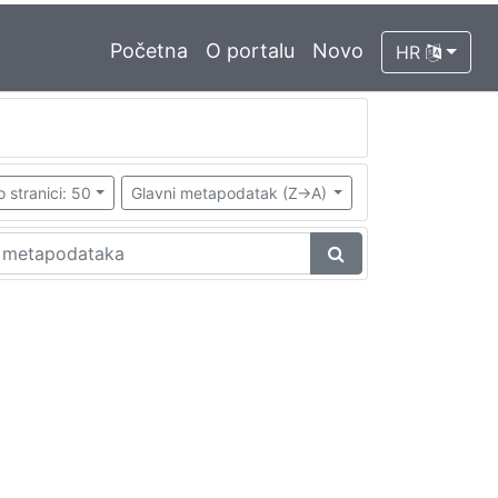
Početna
O portalu
Novo
HR
o stranici: 50
Glavni metapodatak (Z->A)