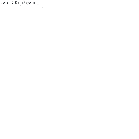
Razgovor : Književni petak, 18. 3. 1960., Radnički dom / govori Drago Ivanišević ; urednica Vera Mudri-Škunca