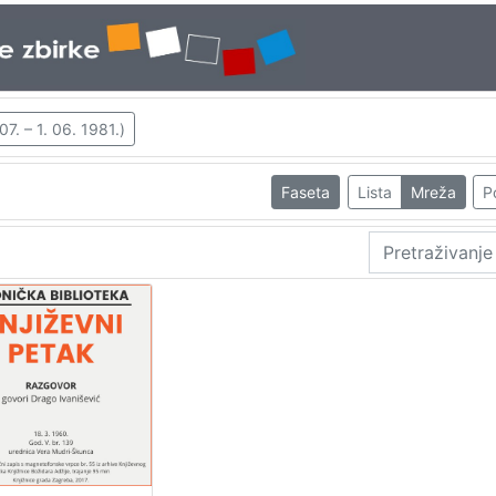
7. – 1. 06. 1981.)
Faseta
Lista
Mreža
P