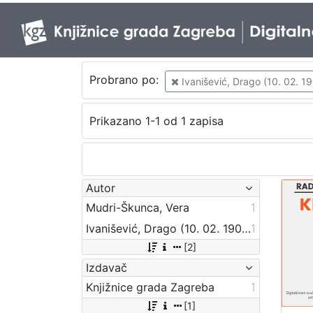
Probrano po:
Ivanišević, Drago (10. 02. 190
Prikazano 1-1 od 1 zapisa
Autor
Mudri-Škunca, Vera
1
Ivanišević, Drago (10. 02. 1907. – 1. 06. 1981.)
1
[2]
Izdavač
Knjižnice grada Zagreba
1
[1]