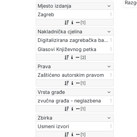
Mjesto izdanja
Zagreb
1
[1]
Nakladnička cjelina
Digitalizirana zagrebačka baština
1
Glasovi Književnog petka
1
[2]
Prava
Zaštićeno autorskim pravom
1
[1]
Vrsta građe
zvučna građa - neglazbena
1
[1]
Zbirka
Usmeni izvori
1
[1]