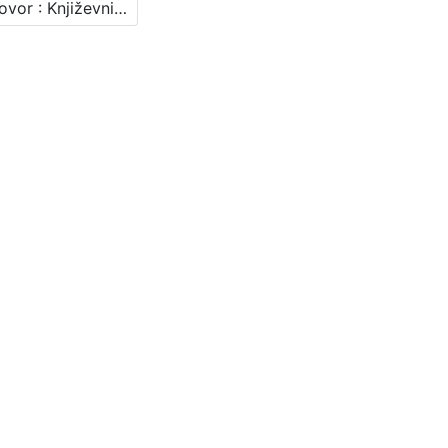
Razgovor : Književni petak, 18. 3. 1960., Radnički dom / govori Drago Ivanišević ; urednica Vera Mudri-Škunca