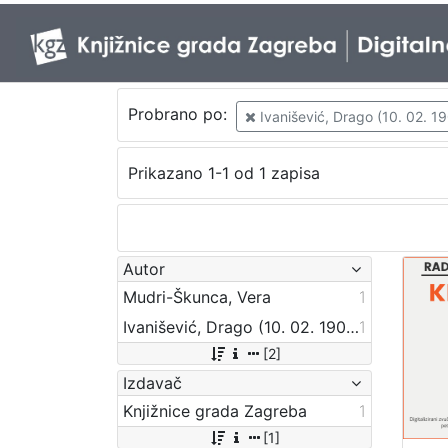
Probrano po:
Ivanišević, Drago (10. 02. 190
Prikazano 1-1 od 1 zapisa
Autor
Mudri-Škunca, Vera
1
Ivanišević, Drago (10. 02. 1907. – 1. 06. 1981.)
1
[2]
Izdavač
Knjižnice grada Zagreba
1
[1]