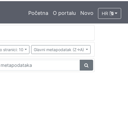
Početna
O portalu
Novo
HR
o stranici: 10
Glavni metapodatak (Z->A)