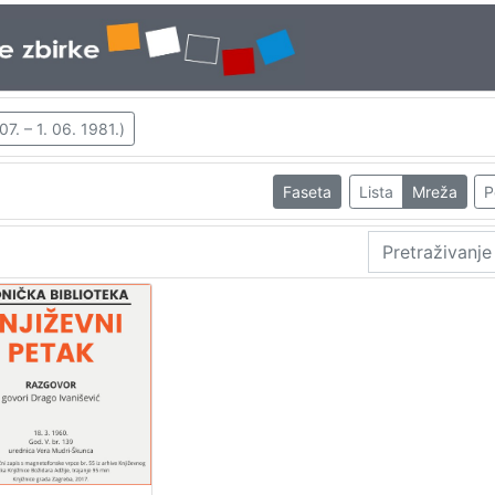
7. – 1. 06. 1981.)
Faseta
Lista
Mreža
P