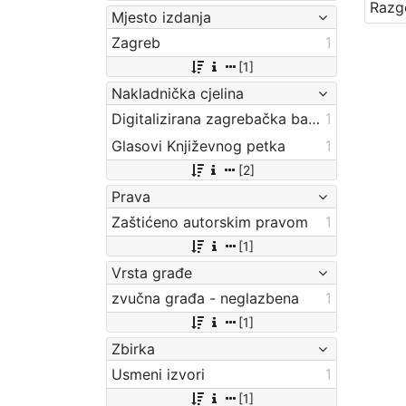
Mjesto izdanja
Zagreb
1
[1]
Nakladnička cjelina
Digitalizirana zagrebačka baština
1
Glasovi Književnog petka
1
[2]
Prava
Zaštićeno autorskim pravom
1
[1]
Vrsta građe
zvučna građa - neglazbena
1
[1]
Zbirka
Usmeni izvori
1
[1]