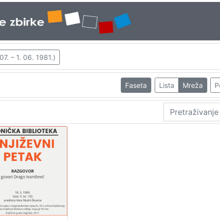
7. – 1. 06. 1981.)
Faseta
Lista
Mreža
P