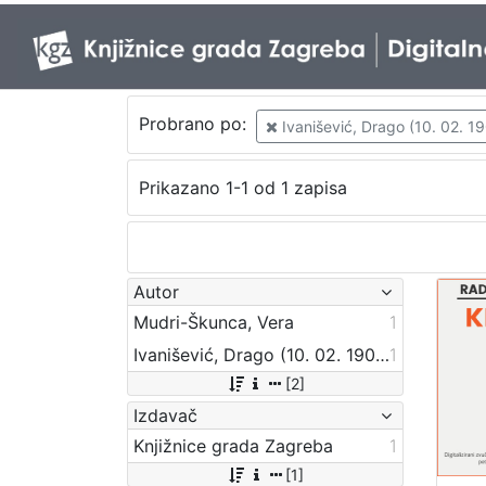
Probrano po:
Ivanišević, Drago (10. 02. 190
Prikazano 1-1 od 1 zapisa
Autor
Mudri-Škunca, Vera
1
Ivanišević, Drago (10. 02. 1907. – 1. 06. 1981.)
1
[2]
Izdavač
Knjižnice grada Zagreba
1
[1]