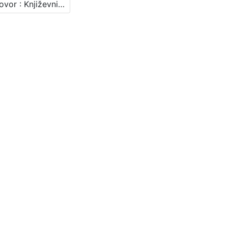
Razgovor : Književni petak, 18. 3. 1960., Radnički dom / govori Drago Ivanišević ; urednica Vera Mudri-Škunca