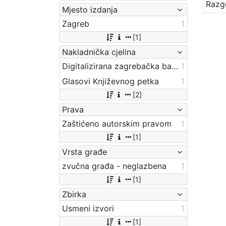
Mjesto izdanja
Zagreb
1
[1]
Nakladnička cjelina
Digitalizirana zagrebačka baština
1
Glasovi Književnog petka
1
[2]
Prava
Zaštićeno autorskim pravom
1
[1]
Vrsta građe
zvučna građa - neglazbena
1
[1]
Zbirka
Usmeni izvori
1
[1]