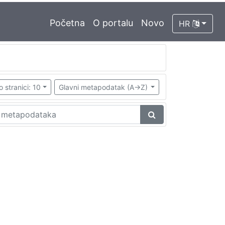
Početna
O portalu
Novo
HR
o stranici: 10
Glavni metapodatak (A->Z)