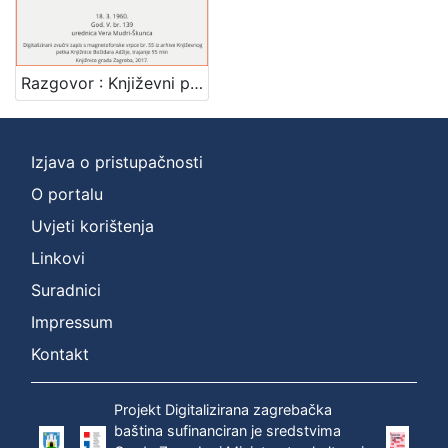
Mjesto
izdanja
Zagreb
1
Razgovor : Književni petak, 18. 3. 1960., Radnički dom / govori Drago Ivanišević ; urednica Vera Mudri-Škunca
Izjava o pristupačnosti
[
1
O portalu
]
Uvjeti korištenja
Nakladnička
Linkovi
cjelina
Suradnici
Digitalizirana zagrebačka baština
1
Glasovi Književnog petka
1
Impressum
Kontakt
Projekt Digitalizirana zagrebačka
[
baština sufinanciran je sredstvima
2