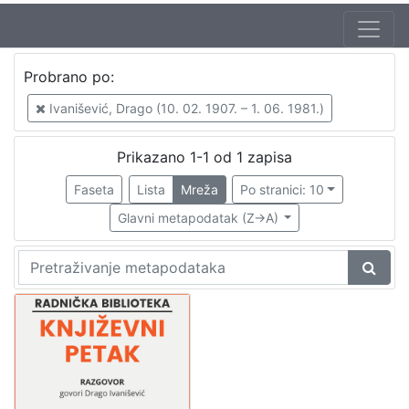
Autor
Probrano po:
Mudri-Škunca, Vera
1
Ivanišević, Drago (10. 02. 1907. – 1. 06. 1981.)
Ivanišević, Drago (10. 02. 1907. – 1. 06. 1981.)
1
Prikazano 1-1 od 1 zapisa
Faseta
Lista
Mreža
Po stranici: 10
[
2
Glavni metapodatak (Z->A)
]
Izdavač
Knjižnice grada Zagreba
1
[
1
]