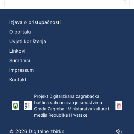
1
]
Prava
Zaštićeno autorskim pravom
1
Izjava o pristupačnosti
O portalu
Uvjeti korištenja
[
Linkovi
1
]
Suradnici
Vrsta
Impressum
građe
Kontakt
zvučna građa - neglazbena
1
Projekt Digitalizirana zagrebačka
baština sufinanciran je sredstvima
Grada Zagreba i Ministarstva kulture i
[
medija Republike Hrvatske
1
]
Zbirka
© 2026 Digitalne zbirke