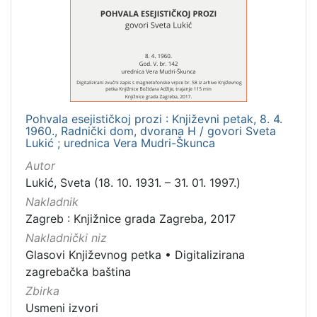
Mjesto
izdanja
Zagreb
1
Pohvala esejističkoj prozi : Književni petak, 8. 4.
[
1960., Radnički dom, dvorana H / govori Sveta
1
Lukić ; urednica Vera Mudri-Škunca
]
Autor
Nakladnička
Lukić, Sveta (18. 10. 1931. – 31. 01. 1997.)
cjelina
Nakladnik
Digitalizirana zagrebačka baština
1
Zagreb : Knjižnice grada Zagreba, 2017
Glasovi Književnog petka
1
Nakladnički niz
Glasovi Književnog petka
•
Digitalizirana
zagrebačka baština
Zbirka
[
2
Usmeni izvori