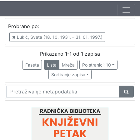
Autor
Probrano po:
Mudri-Škunca, Vera
1
Lukić, Sveta (18. 10. 1931. – 31. 01. 1997.)
Lukić, Sveta (18. 10. 1931. – 31. 01. 1997.)
1
Prikazano 1-1 od 1 zapisa
Faseta
Lista
Mreža
Po stranici: 10
[
2
Sortiranje zapisa
]
Izdavač
Knjižnice grada Zagreba
1
[
1
]