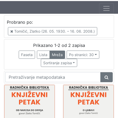
Autor
Probrano po:
Tomičić, Zlatko (26. 05. 1930. – 16. 06. 2008.)
2
Tomičić, Zlatko (26. 05. 1930. – 16. 06. 2008.)
Škunca, Stanislav
1
Mudri-Škunca, Vera
1
Prikazano 1-2 od 2 zapisa
Faseta
Lista
Mreža
Po stranici: 30
Sortiranje zapisa
[
3
]
Izdavač
Knjižnice grada Zagreba
2
[