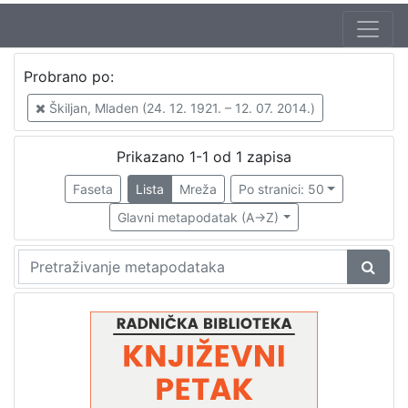
Autor
Probrano po:
Škunca, Stanislav
1
Škiljan, Mladen (24. 12. 1921. – 12. 07. 2014.)
Škiljan, Mladen (24. 12. 1921. – 12. 07. 2014.)
1
Prikazano 1-1 od 1 zapisa
Faseta
Lista
Mreža
Po stranici: 50
[
2
Glavni metapodatak (A->Z)
]
Izdavač
Knjižnice grada Zagreba
1
[
1
]