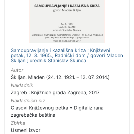
Mjesto
izdanja
Zagreb
1
Samoupravljanje i kazališna kriza : Književni
[
petak, 12. 3. 1965., Radnički dom / govori Mladen
1
Škiljan ; urednik Stanislav Škunca
]
Autor
Nakladnička
Škiljan, Mladen (24. 12. 1921. – 12. 07. 2014.)
cjelina
Nakladnik
Digitalizirana zagrebačka baština
1
Zagreb : Knjižnice grada Zagreba, 2017
Glasovi Književnog petka
1
Nakladnički niz
Glasovi Književnog petka
•
Digitalizirana
zagrebačka baština
Zbirka
[
2
Usmeni izvori