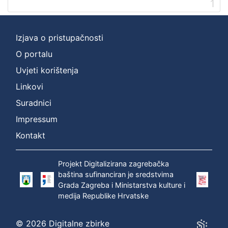
1
]
Prava
Zaštićeno autorskim pravom
1
Izjava o pristupačnosti
O portalu
Uvjeti korištenja
[
Linkovi
1
]
Suradnici
Vrsta
Impressum
građe
Kontakt
zvučna građa - neglazbena
1
Projekt Digitalizirana zagrebačka
baština sufinanciran je sredstvima
Grada Zagreba i Ministarstva kulture i
[
medija Republike Hrvatske
1
]
Zbirka
© 2026 Digitalne zbirke