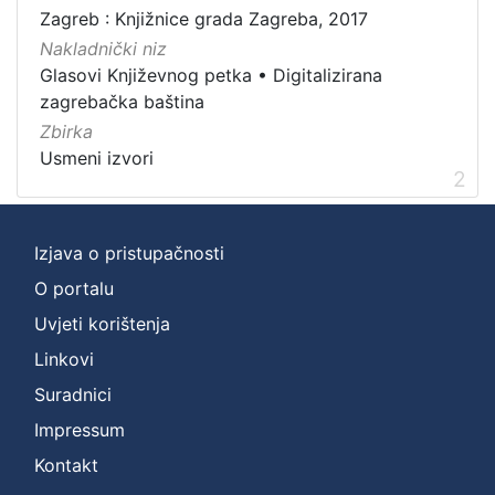
Zagreb : Knjižnice grada Zagreba, 2017
Zbirka
Nakladnički niz
Usmeni izvori
2
Glasovi Književnog petka
•
Digitalizirana
zagrebačka baština
Zbirka
[
Usmeni izvori
1
2
]
Izjava o pristupačnosti
O portalu
Uvjeti korištenja
Linkovi
Suradnici
Impressum
Kontakt