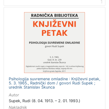
1
2
]
Prava
Zaštićeno autorskim pravom
2
[
1
]
Vrsta
građe
zvučna građa - neglazbena
2
Psihologija suvremene omladine : Književni petak,
5. 3. 1965., Radnički dom / govori Rudi Supek ;
urednik Stanislav Škunca
Autor
[
Supek, Rudi (8. 04. 1913. – 2. 01. 1993.)
1
]
Nakladnik