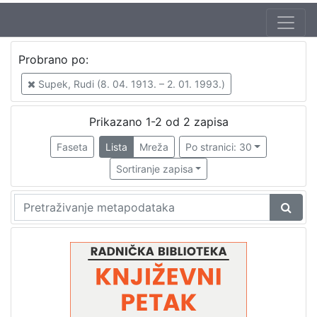
Autor
Probrano po:
Supek, Rudi (8. 04. 1913. – 2. 01. 1993.)
2
Supek, Rudi (8. 04. 1913. – 2. 01. 1993.)
Škunca, Stanislav
1
Mudri-Škunca, Vera
1
Prikazano 1-2 od 2 zapisa
Faseta
Lista
Mreža
Po stranici: 30
Sortiranje zapisa
[
3
]
Izdavač
Knjižnice grada Zagreba
2
[