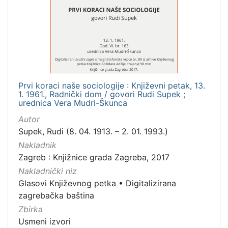
1
]
Mjesto
izdanja
Zagreb
2
Prvi koraci naše sociologije : Književni petak, 13.
1. 1961., Radnički dom / govori Rudi Supek ;
[
urednica Vera Mudri-Škunca
1
Autor
]
Supek, Rudi (8. 04. 1913. – 2. 01. 1993.)
Nakladnička
Nakladnik
cjelina
Zagreb : Knjižnice grada Zagreba, 2017
Digitalizirana zagrebačka baština
2
Nakladnički niz
Glasovi Književnog petka
2
Glasovi Književnog petka
•
Digitalizirana
zagrebačka baština
Zbirka
Usmeni izvori
[