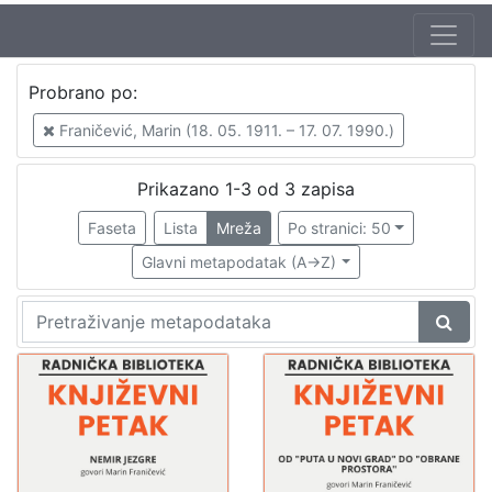
Autor
Probrano po:
Franičević, Marin (18. 05. 1911. – 17. 07. 1990.)
3
Franičević, Marin (18. 05. 1911. – 17. 07. 1990.)
Škunca, Stanislav
2
Barčanec, Biserka
1
Prikazano 1-3 od 3 zapisa
Maras, Mate (2. 04. 1939.)
1
Faseta
Lista
Mreža
Po stranici: 50
Mudri-Škunca, Vera
1
Glavni metapodatak (A->Z)
[
5
]
Izdavač
Knjižnice grada Zagreba
3