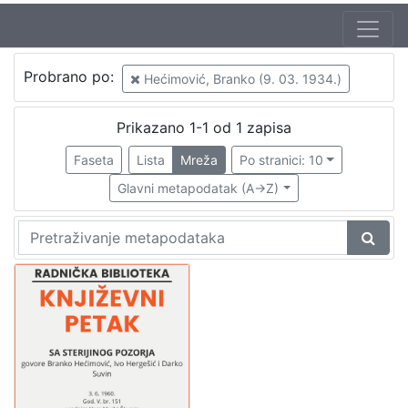
Autor
Probrano po:
Hećimović, Branko (9. 03. 1934.)
Mudri-Škunca, Vera
1
Hergešić, Ivo, ml. (23. 07. 1904. – 29. 12. 1977.)
1
Prikazano 1-1 od 1 zapisa
Hećimović, Branko (9. 03. 1934.)
1
Faseta
Lista
Mreža
Po stranici: 10
Suvin, Darko (19. 07. 1930.)
1
Glavni metapodatak (A->Z)
[
4
]
Izdavač
Knjižnice grada Zagreba
1