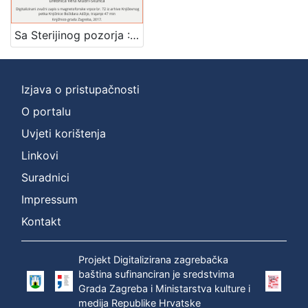
[
1
Sa Sterijinog pozorja : Književni petak, 3. 6. 1960., Radnički dom / govore Branko Hećimović, Ivo Hergešić i Darko Suvin ; urednica Vera Mudri-Škunca
]
Mjesto
izdanja
Izjava o pristupačnosti
Zagreb
1
O portalu
Uvjeti korištenja
Linkovi
[
1
Suradnici
]
Impressum
Nakladnička
Kontakt
cjelina
Digitalizirana zagrebačka baština
1
Projekt Digitalizirana zagrebačka
Glasovi Književnog petka
1
baština sufinanciran je sredstvima
Grada Zagreba i Ministarstva kulture i
medija Republike Hrvatske