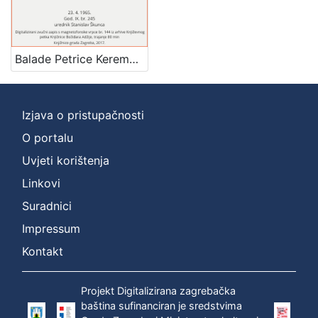
1
]
Mjesto
izdanja
Balade Petrice Kerempuha : Književni petak, 23. 4. 1965. / govore Mladen Šerment i Andrija Tomašek ; urednik Stanislav Škunca
Zagreb
1
Izjava o pristupačnosti
O portalu
[
1
Uvjeti korištenja
]
Linkovi
Nakladnička
Suradnici
cjelina
Digitalizirana zagrebačka baština
1
Impressum
Glasovi Književnog petka
1
Kontakt
Projekt Digitalizirana zagrebačka
baština sufinanciran je sredstvima
[