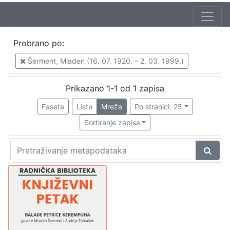
Autor
Probrano po:
Škunca, Stanislav
1
Šerment, Mladen (16. 07. 1920. – 2. 03. 1999.)
Šerment, Mladen (16. 07. 1920. – 2. 03. 1999.)
1
Tomašek, Andrija (4. 10. 1919.)
1
Prikazano 1-1 od 1 zapisa
Faseta
Lista
Mreža
Po stranici: 25
Sortiranje zapisa
[
3
]
Izdavač
Knjižnice grada Zagreba
1
[