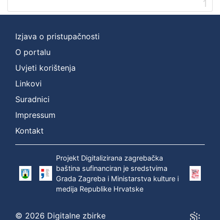
1
2
]
Prava
Izjava o pristupačnosti
Zaštićeno autorskim pravom
1
O portalu
Uvjeti korištenja
Linkovi
[
Suradnici
1
]
Impressum
Vrsta
Kontakt
građe
zvučna građa - neglazbena
1
Projekt Digitalizirana zagrebačka
baština sufinanciran je sredstvima
Grada Zagreba i Ministarstva kulture i
medija Republike Hrvatske
[
1
]
© 2026 Digitalne zbirke