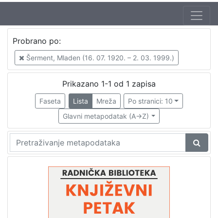
Autor
Probrano po:
Škunca, Stanislav
1
Šerment, Mladen (16. 07. 1920. – 2. 03. 1999.)
Šerment, Mladen (16. 07. 1920. – 2. 03. 1999.)
1
Tomašek, Andrija (4. 10. 1919.)
1
Prikazano 1-1 od 1 zapisa
Faseta
Lista
Mreža
Po stranici: 10
Glavni metapodatak (A->Z)
[
3
]
Izdavač
Knjižnice grada Zagreba
1
[