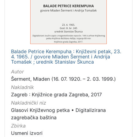
1
]
Mjesto
izdanja
Zagreb
1
Balade Petrice Kerempuha : Književni petak, 23.
4. 1965. / govore Mladen Šerment i Andrija
[
Tomašek ; urednik Stanislav Škunca
1
Autor
]
Šerment, Mladen (16. 07. 1920. – 2. 03. 1999.)
Nakladnička
Nakladnik
cjelina
Zagreb : Knjižnice grada Zagreba, 2017
Digitalizirana zagrebačka baština
1
Nakladnički niz
Glasovi Književnog petka
1
Glasovi Književnog petka
•
Digitalizirana
zagrebačka baština
Zbirka
Usmeni izvori
[