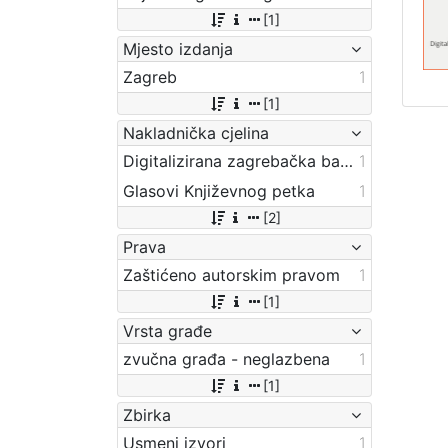
[1]
Mjesto izdanja
Zagreb
1
[1]
Nakladnička cjelina
Digitalizirana zagrebačka baština
1
Glasovi Književnog petka
1
[2]
Prava
Zaštićeno autorskim pravom
1
[1]
Vrsta građe
zvučna građa - neglazbena
1
[1]
Zbirka
Usmeni izvori
1