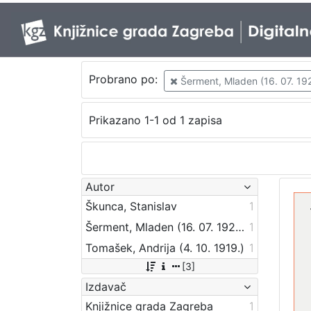
Probrano po:
Šerment, Mladen (16. 07. 192
Prikazano 1-1 od 1 zapisa
Autor
Škunca, Stanislav
1
Šerment, Mladen (16. 07. 1920. – 2. 03. 1999.)
1
Tomašek, Andrija (4. 10. 1919.)
1
[3]
Izdavač
Knjižnice grada Zagreba
1