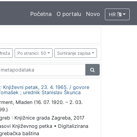
Početna
O portalu
Novo
HR
reža
Po stranici: 50
Sortiranje zapisa
 Književni petak, 23. 4. 1965. / govore
Tomašek ; urednik Stanislav Škunca
rment, Mladen (16. 07. 1920. – 2. 03.
99.)
greb : Knjižnice grada Zagreba, 2017
asovi Književnog petka
•
Digitalizirana
grebačka baština