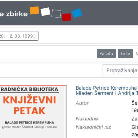
0. – 2. 03. 1999.)
Faseta
Lista
M
Balade Petrice Kerempuha :
Mladen Šerment i Andrija 
Autor
Še
19
Nakladnik
Za
Nakladnički niz
Gl
za