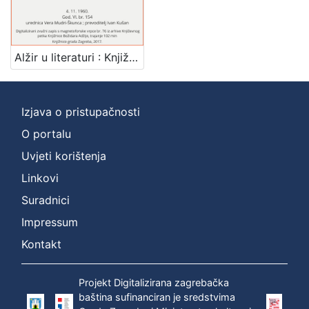
Mjesto
izdanja
Zagreb
1
Alžir u literaturi : Književni petak, 4. 11. 1960. / govori Kateb Yacine ; prevoditelj Ivan Kušan
Izjava o pristupačnosti
[
1
O portalu
]
Uvjeti korištenja
Nakladnička
Linkovi
cjelina
Suradnici
Digitalizirana zagrebačka baština
1
Glasovi Književnog petka
1
Impressum
Kontakt
Projekt Digitalizirana zagrebačka
[
baština sufinanciran je sredstvima
2