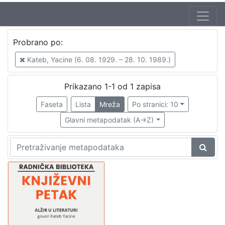
Autor
Probrano po:
Kušan, Ivan (30. 08. 1933. – 20. 11. 2012.)
1
Kateb, Yacine (6. 08. 1929. – 28. 10. 1989.)
Kateb, Yacine (6. 08. 1929. – 28. 10. 1989.)
1
Prikazano 1-1 od 1 zapisa
Faseta
Lista
Mreža
Po stranici: 10
[
2
Glavni metapodatak (A->Z)
]
Izdavač
Knjižnice grada Zagreba
1
[
1
]