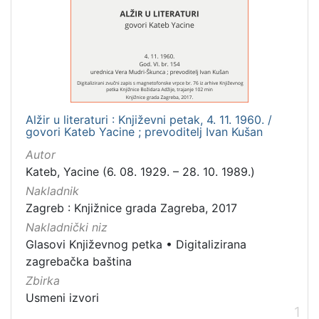
Mjesto
izdanja
Zagreb
1
Alžir u literaturi : Književni petak, 4. 11. 1960. /
[
govori Kateb Yacine ; prevoditelj Ivan Kušan
1
]
Autor
Nakladnička
Kateb, Yacine (6. 08. 1929. – 28. 10. 1989.)
cjelina
Nakladnik
Digitalizirana zagrebačka baština
1
Zagreb : Knjižnice grada Zagreba, 2017
Nakladnički niz
Glasovi Književnog petka
1
Glasovi Književnog petka
•
Digitalizirana
zagrebačka baština
Zbirka
[
Usmeni izvori
2
1