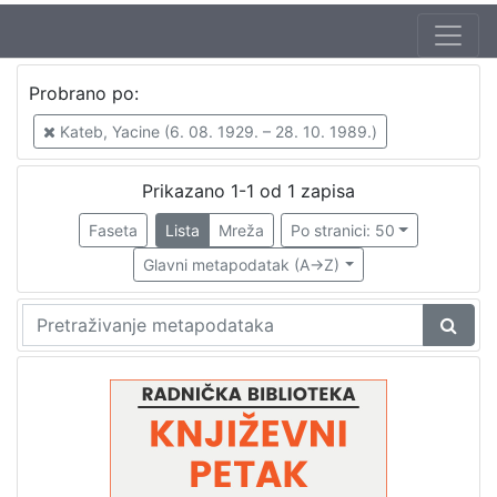
Autor
Probrano po:
Kušan, Ivan (30. 08. 1933. – 20. 11. 2012.)
1
Kateb, Yacine (6. 08. 1929. – 28. 10. 1989.)
Kateb, Yacine (6. 08. 1929. – 28. 10. 1989.)
1
Prikazano 1-1 od 1 zapisa
Faseta
Lista
Mreža
Po stranici: 50
[
2
Glavni metapodatak (A->Z)
]
Izdavač
Knjižnice grada Zagreba
1
[
1
]