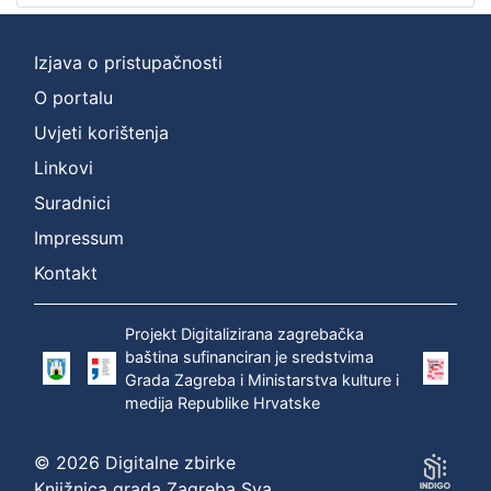
]
Prava
Izjava o pristupačnosti
Zaštićeno autorskim pravom
1
O portalu
Uvjeti korištenja
Linkovi
[
1
Suradnici
]
Impressum
Vrsta
građe
Kontakt
zvučna građa - neglazbena
1
Projekt Digitalizirana zagrebačka
baština sufinanciran je sredstvima
Grada Zagreba i Ministarstva kulture i
[
medija Republike Hrvatske
1
]
© 2026 Digitalne zbirke
Zbirka
Knjižnica grada Zagreba Sva