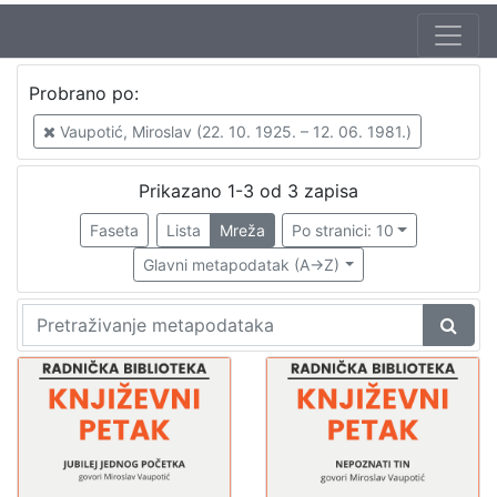
Autor
Probrano po:
Vaupotić, Miroslav (22. 10. 1925. – 12. 06. 1981.)
3
Vaupotić, Miroslav (22. 10. 1925. – 12. 06. 1981.)
Mudri-Škunca, Vera
2
Škunca, Stanislav
1
Prikazano 1-3 od 3 zapisa
Faseta
Lista
Mreža
Po stranici: 10
Glavni metapodatak (A->Z)
[
3
]
Izdavač
Knjižnice grada Zagreba
3
[