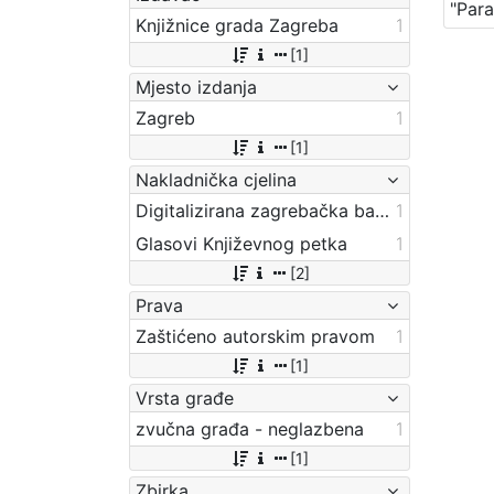
Knjižnice grada Zagreba
1
[1]
Mjesto izdanja
Zagreb
1
[1]
Nakladnička cjelina
Digitalizirana zagrebačka baština
1
Glasovi Književnog petka
1
[2]
Prava
Zaštićeno autorskim pravom
1
[1]
Vrsta građe
zvučna građa - neglazbena
1
[1]
Zbirka