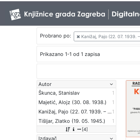
Probrano po:
Kanižaj, Pajo (22. 07. 1939. –
Prikazano 1-1 od 1 zapisa
Autor
Škunca, Stanislav
1
Majetić, Alojz (30. 08. 1938.)
1
Kanižaj, Pajo (22. 07. 1939. – 4. 11. 2015.)
1
Tišljar, Zlatko (19. 05. 1945.)
1
[4]
Izdavač