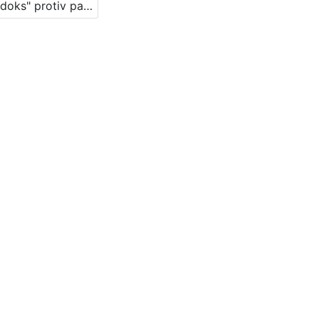
"Paradoks" protiv paradoksa : Književni petak, 8. 4. 1966., Radnički dom / govore Pajo Kanižaj, Alojz Majetić, Zlatko Tišljar ; urednik Stanislav Škunca