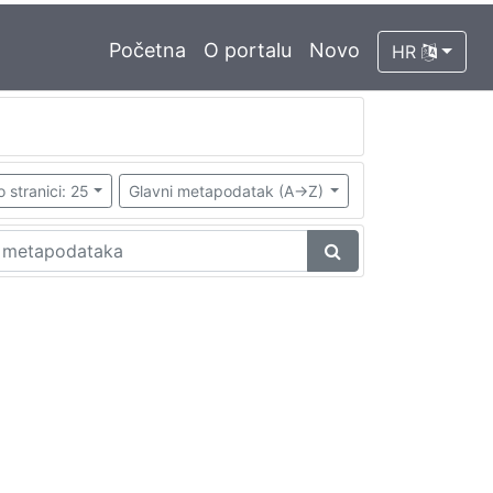
Početna
O portalu
Novo
HR
o stranici: 25
Glavni metapodatak (A->Z)