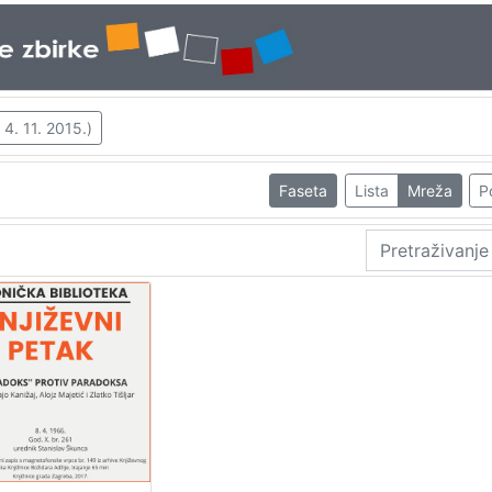
 4. 11. 2015.)
Faseta
Lista
Mreža
P