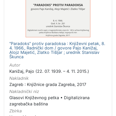
[
1
]
Mjesto
izdanja
Zagreb
1
"Paradoks" protiv paradoksa : Književni petak, 8.
4. 1966., Radnički dom / govore Pajo Kanižaj,
Alojz Majetić, Zlatko Tišljar ; urednik Stanislav
Škunca
[
1
Autor
]
Kanižaj, Pajo (22. 07. 1939. – 4. 11. 2015.)
Nakladnička
Nakladnik
cjelina
Zagreb : Knjižnice grada Zagreba, 2017
Digitalizirana zagrebačka baština
1
Nakladnički niz
Glasovi Književnog petka
•
Digitalizirana
Glasovi Književnog petka
1
zagrebačka baština
Zbirka