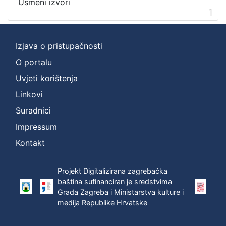
Usmeni izvori
1
[
2
]
Izjava o pristupačnosti
Prava
Zaštićeno autorskim pravom
1
O portalu
Uvjeti korištenja
Linkovi
[
Suradnici
1
Impressum
]
Kontakt
Vrsta
građe
zvučna građa - neglazbena
1
Projekt Digitalizirana zagrebačka
baština sufinanciran je sredstvima
Grada Zagreba i Ministarstva kulture i
medija Republike Hrvatske
[
1