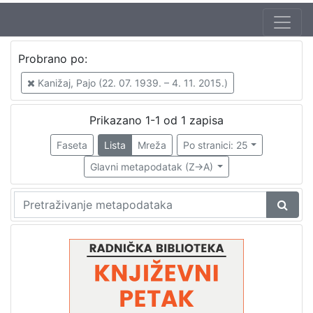
Autor
Probrano po:
Škunca, Stanislav
1
Kanižaj, Pajo (22. 07. 1939. – 4. 11. 2015.)
Majetić, Alojz (30. 08. 1938.)
1
Kanižaj, Pajo (22. 07. 1939. – 4. 11. 2015.)
1
Prikazano 1-1 od 1 zapisa
Tišljar, Zlatko (19. 05. 1945.)
1
Faseta
Lista
Mreža
Po stranici: 25
Glavni metapodatak (Z->A)
[
4
]
Izdavač
Knjižnice grada Zagreba
1