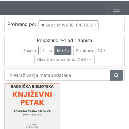
Autor
Probrano po:
Solar, Milivoj (8. 04. 1936.)
Škunca, Stanislav
1
Barčanec, Biserka
1
Prikazano 1-1 od 1 zapisa
Solar, Milivoj (8. 04. 1936.)
1
Faseta
Lista
Mreža
Po stranici: 10
Glavni metapodatak (Z->A)
[
3
]
Izdavač
Knjižnice grada Zagreba
1
[