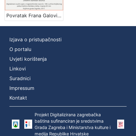
1
]
Povratak Frana Galovića : Književni petak, 1. 4. 1966., Radnički dom / govori Milivoj Solar ; recitira Biserka Barčanec ; urednik Stanislav Škunca
Mjesto
izdanja
Zagreb
1
Izjava o pristupačnosti
O portalu
Uvjeti korištenja
[
1
Linkovi
]
Suradnici
Nakladnička
Impressum
cjelina
Digitalizirana zagrebačka baština
1
Kontakt
Glasovi Književnog petka
1
Projekt Digitalizirana zagrebačka
baština sufinanciran je sredstvima
Grada Zagreba i Ministarstva kulture i
medija Republike Hrvatske
[