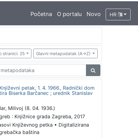
Početna
O portalu
Novo
HR
o stranici: 25
Glavni metapodatak (A->Z)
Književni petak, 1. 4. 1966., Radnički dom
itira Biserka Barčanec ; urednik Stanislav
ar, Milivoj (8. 04. 1936.)
greb : Knjižnice grada Zagreba, 2017
asovi Književnog petka
•
Digitalizirana
grebačka baština