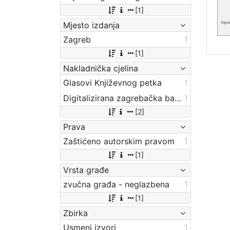
[1]
Mjesto izdanja
Zagreb
1
[1]
Nakladnička cjelina
Glasovi Književnog petka
1
Digitalizirana zagrebačka baština
1
[2]
Prava
Zaštićeno autorskim pravom
1
[1]
Vrsta građe
zvučna građa - neglazbena
1
[1]
Zbirka
Usmeni izvori
1