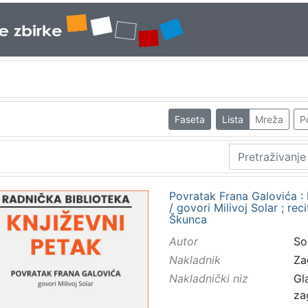
Faseta
Lista
Mreža
P
Povratak Frana Galovića : 
/ govori Milivoj Solar ; rec
Škunca
Autor
Sol
Nakladnik
Za
Nakladnički niz
Gl
za