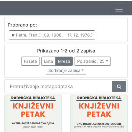
Autor
Probrano po:
Mudri-Škunca, Vera
2
Petre, Fran (1. 09. 1906. – 17. 12. 1978.)
Petre, Fran (1. 09. 1906. – 17. 12. 1978.)
2
Popović, Vladimir (12. 02. 1910. – 23. 12. 1995.)
1
Prikazano 1-2 od 2 zapisa
Vučetić, Šime (21. 03. 1909. – 28. 07. 1987.)
1
Faseta
Lista
Mreža
Po stranici: 25
Sortiranje zapisa
[
4
]
Izdavač
Knjižnice grada Zagreba
2