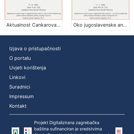
[
1
]
Aktualnost Cankarova djela : Književni petak, 9. 12. 1960. / govori Fran Petre ; urednica Vera Mudri-Škunca
Oko jugoslavenske antologije : Književni petak, 11. 1. 1963. / govore Fran Petre, Vladimir Popović, Šime Vučetić ; urednica Vera Mudri-Škunca
Mjesto
izdanja
Zagreb
2
Izjava o pristupačnosti
O portalu
Uvjeti korištenja
[
1
Linkovi
]
Suradnici
Nakladnička
Impressum
cjelina
Digitalizirana zagrebačka baština
2
Kontakt
Glasovi Književnog petka
2
Projekt Digitalizirana zagrebačka
baština sufinanciran je sredstvima