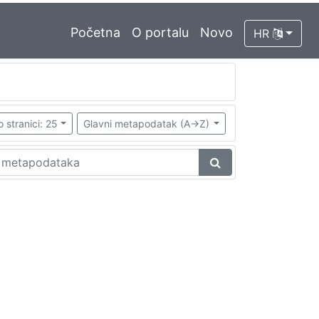
Početna
O portalu
Novo
HR
o stranici: 25
Glavni metapodatak (A->Z)