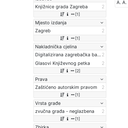
Knjižnice grada Zagreba
2
[1]
Mjesto izdanja
Zagreb
2
[1]
Nakladnička cjelina
Digitalizirana zagrebačka baština
2
Glasovi Književnog petka
2
[2]
Prava
Zaštićeno autorskim pravom
2
[1]
Vrsta građe
zvučna građa - neglazbena
2
[1]
Zbirka