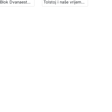
A. A. Blok Dvanaestorica : Književni petak, 24. 11. 1967. / govori Josip Badalić ; sudjeluju Darko Ćurdo ... [et al.] ; urednik Stanislav Škunca
Tolstoj i naše vrijeme : Književni petak, 19. 1. 1962., Radnički dom / govori Josip Badalić ; urednica Vera Mudri-Škunca