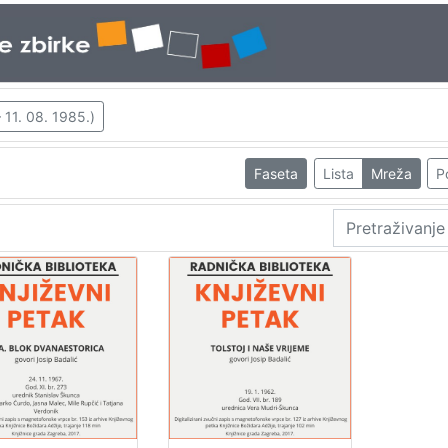
 11. 08. 1985.)
Faseta
Lista
Mreža
P