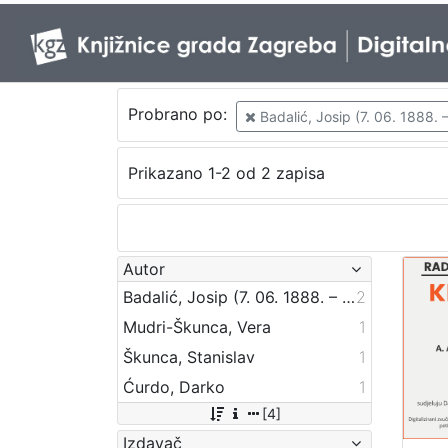
Probrano po:
Badalić, Josip (7. 06. 1888. –
Prikazano 1-2 od 2 zapisa
Autor
Badalić, Josip (7. 06. 1888. – 11. 08. 1985.)
2
Mudri-Škunca, Vera
1
Škunca, Stanislav
1
Ćurdo, Darko
1
[4]
Izdavač