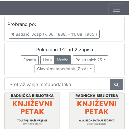
Autor
Probrano po:
Badalić, Josip (7. 06. 1888. – 11. 08. 1985.)
2
Badalić, Josip (7. 06. 1888. – 11. 08. 1985.)
Mudri-Škunca, Vera
1
Škunca, Stanislav
1
Prikazano 1-2 od 2 zapisa
Ćurdo, Darko
1
Faseta
Lista
Mreža
Po stranici: 25
Glavni metapodatak (Z->A)
[
4
]
Izdavač
Knjižnice grada Zagreba
2