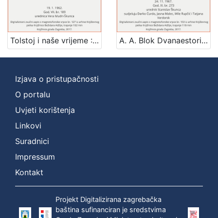
[
1
]
Tolstoj i naše vrijeme : Književni petak, 19. 1. 1962., Radnički dom / govori Josip Badalić ; urednica Vera Mudri-Škunca
A. A. Blok Dvanaestorica : Književni petak, 24. 11. 1967. / govori Josip Badalić ; sudjeluju Darko Ćurdo ... [et al.] ; urednik Stanislav Škunca
Mjesto
izdanja
Zagreb
2
Izjava o pristupačnosti
O portalu
Uvjeti korištenja
[
1
Linkovi
]
Suradnici
Nakladnička
Impressum
cjelina
Digitalizirana zagrebačka baština
2
Kontakt
Glasovi Književnog petka
2
Projekt Digitalizirana zagrebačka
baština sufinanciran je sredstvima