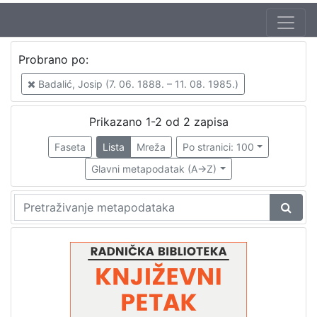
Autor
Probrano po:
Badalić, Josip (7. 06. 1888. – 11. 08. 1985.)
2
Badalić, Josip (7. 06. 1888. – 11. 08. 1985.)
Mudri-Škunca, Vera
1
Škunca, Stanislav
1
Prikazano 1-2 od 2 zapisa
Ćurdo, Darko
1
Faseta
Lista
Mreža
Po stranici: 100
Glavni metapodatak (A->Z)
[
4
]
Izdavač
Knjižnice grada Zagreba
2