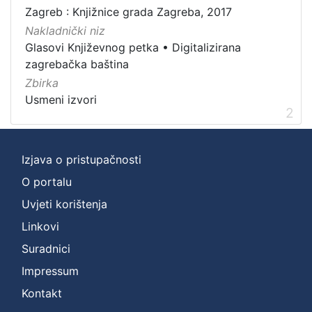
Zagreb : Knjižnice grada Zagreba, 2017
]
Nakladnički niz
Zbirka
Glasovi Književnog petka
•
Digitalizirana
Usmeni izvori
2
zagrebačka baština
Zbirka
Usmeni izvori
2
[
1
]
Izjava o pristupačnosti
O portalu
Uvjeti korištenja
Linkovi
Suradnici
Impressum
Kontakt