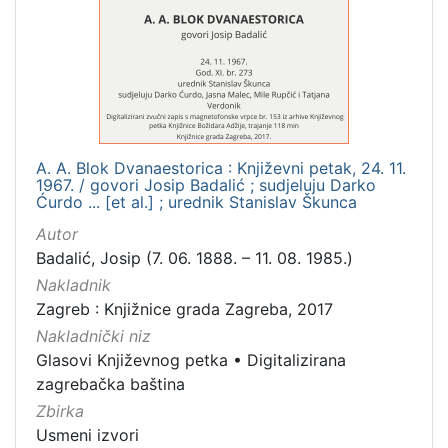
[
1
]
Mjesto
izdanja
Zagreb
2
A. A. Blok Dvanaestorica : Književni petak, 24. 11.
1967. / govori Josip Badalić ; sudjeluju Darko
Ćurdo ... [et al.] ; urednik Stanislav Škunca
[
Autor
1
Badalić, Josip (7. 06. 1888. – 11. 08. 1985.)
]
Nakladnik
Nakladnička
Zagreb : Knjižnice grada Zagreba, 2017
cjelina
Nakladnički niz
Digitalizirana zagrebačka baština
2
Glasovi Književnog petka
•
Digitalizirana
Glasovi Književnog petka
2
zagrebačka baština
Zbirka
Usmeni izvori