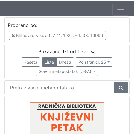
Autor
Probrano po:
Škunca, Stanislav
1
Milićević, Nikola (27. 11. 1922. – 1. 03. 1999.)
Milićević, Nikola (27. 11. 1922. – 1. 03. 1999.)
1
Malec Utrobičić, Jasna (30. 09. 1944.)
1
Prikazano 1-1 od 1 zapisa
Rumora, Ante
1
Faseta
Lista
Mreža
Po stranici: 25
Glavni metapodatak (Z->A)
[
4
]
Izdavač
Knjižnice grada Zagreba
1