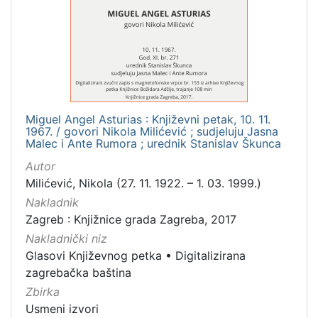
[
1
]
Mjesto
izdanja
Zagreb
1
Miguel Angel Asturias : Književni petak, 10. 11.
1967. / govori Nikola Milićević ; sudjeluju Jasna
Malec i Ante Rumora ; urednik Stanislav Škunca
[
Autor
1
Milićević, Nikola (27. 11. 1922. – 1. 03. 1999.)
]
Nakladnik
Nakladnička
Zagreb : Knjižnice grada Zagreba, 2017
cjelina
Nakladnički niz
Digitalizirana zagrebačka baština
1
Glasovi Književnog petka
•
Digitalizirana
Glasovi Književnog petka
1
zagrebačka baština
Zbirka
Usmeni izvori