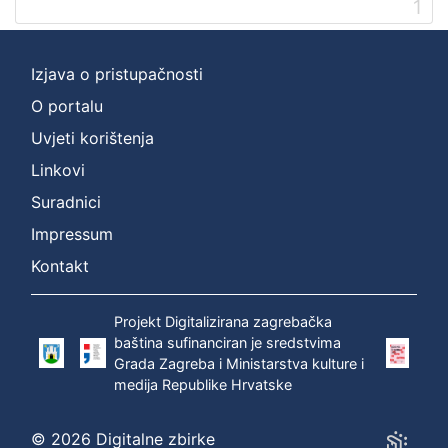
1
[
2
]
Izjava o pristupačnosti
Prava
O portalu
Zaštićeno autorskim pravom
1
Uvjeti korištenja
Linkovi
Suradnici
[
Impressum
1
]
Kontakt
Vrsta
građe
Projekt Digitalizirana zagrebačka
zvučna građa - neglazbena
1
baština sufinanciran je sredstvima
Grada Zagreba i Ministarstva kulture i
medija Republike Hrvatske
[
© 2026 Digitalne zbirke
1