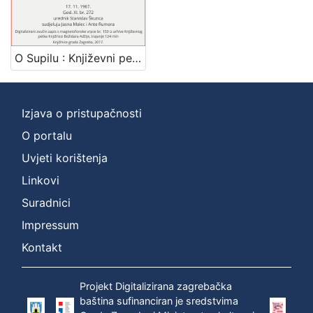
Mjesto
izdanja
Zagreb
1
O Supilu : Književni petak, 17. 11. 1967., dvorana u Medulićevoj 30 / govore Mirjana Gross ... [et al.] ; urednik Stanislav Škunca
Izjava o pristupačnosti
[
1
O portalu
]
Uvjeti korištenja
Nakladnička
Linkovi
cjelina
Suradnici
Digitalizirana zagrebačka baština
1
Glasovi Književnog petka
1
Impressum
Kontakt
Projekt Digitalizirana zagrebačka
[
baština sufinanciran je sredstvima
2