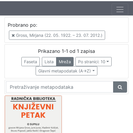
Autor
Probrano po:
Škunca, Stanislav
1
Gross, Mirjana (22. 05. 1922. – 23. 07. 2012.)
Gross, Mirjana (22. 05. 1922. – 23. 07. 2012.)
1
Prikazano 1-1 od 1 zapisa
Faseta
Lista
Mreža
Po stranici: 10
[
2
Glavni metapodatak (A->Z)
]
Izdavač
Knjižnice grada Zagreba
1
[
1
]