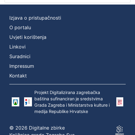
[
Izjava o pristupačnosti
2
O portalu
]
Uvjeti korištenja
Prava
Zaštićeno autorskim pravom
1
Linkovi
Suradnici
Impressum
[
Kontakt
1
]
Projekt Digitalizirana zagrebačka
Vrsta
baština sufinanciran je sredstvima
građe
Grada Zagreba i Ministarstva kulture i
zvučna građa - neglazbena
1
medija Republike Hrvatske
© 2026 Digitalne zbirke
Knjižnica grada Zagreba Sva