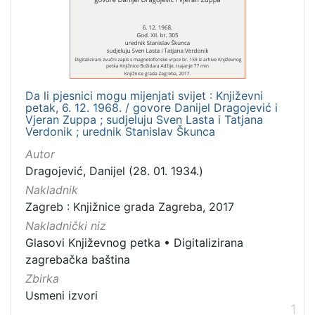
[
1
]
Mjesto
Da li pjesnici mogu mijenjati svijet : Književni
izdanja
petak, 6. 12. 1968. / govore Danijel Dragojević i
Zagreb
1
Vjeran Zuppa ; sudjeluju Sven Lasta i Tatjana
Verdonik ; urednik Stanislav Škunca
Autor
Dragojević, Danijel (28. 01. 1934.)
[
Nakladnik
1
Zagreb : Knjižnice grada Zagreba, 2017
]
Nakladnički niz
Nakladnička
Glasovi Književnog petka
•
Digitalizirana
cjelina
zagrebačka baština
Digitalizirana zagrebačka baština
1
Zbirka
Glasovi Književnog petka
1
Usmeni izvori
1