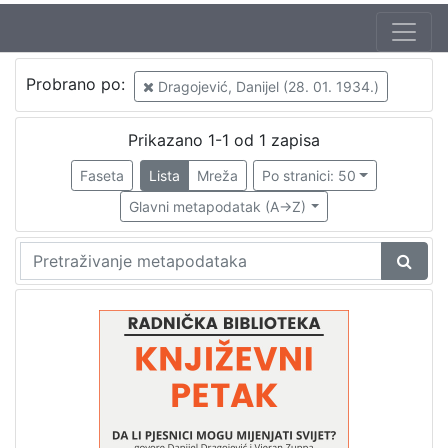
Autor
Probrano po:
Dragojević, Danijel (28. 01. 1934.)
Škunca, Stanislav
1
Zuppa, Vjeran (26. 01. 1940.)
1
Prikazano 1-1 od 1 zapisa
Lasta, Sven (8. 04. 1925. – 16. 08. 1996.)
1
Faseta
Lista
Mreža
Po stranici: 50
Dragojević, Danijel (28. 01. 1934.)
1
Glavni metapodatak (A->Z)
Verdonik, Tatjana
1
[
5
]
Izdavač
Knjižnice grada Zagreba
1