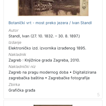
]
Zbirka
Knjige
282
Botanički vrt - most preko jezera / Ivan Standl
Usmeni izvori
211
Autor
Grafička građa
148
Standl, Ivan (27. 10. 1832. – 30. 8. 1897.)
Sitni tisak
58
Izdanje
Notni zapisi
58
Elektroničko izd. izvornika izrađenog 1895.
Knjige za djecu i mladež
44
Nakladnik
Zagreb : Knjižnice grada Zagreba, 2010.
Serijske publikacije
25
Nakladnički niz
Digitalna zbirka Zaprešića
21
Zagreb na pragu modernog doba
•
Digitalizirana
Hemeroteka
10
zagrebačka baština
•
Zagrebačke fotografije
Izdanja Knjižnica grada Zagreba - E-knjige
10
Zbirka
Grafička građa
5
[