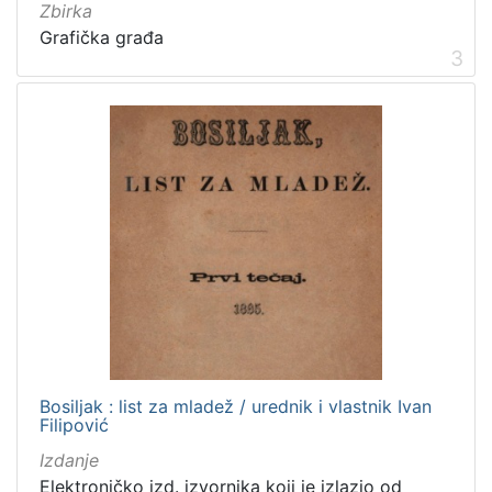
Obitelji Šubić, Zrinski i Frankopan
20
Zbirka
Grafička građa
Priznanja zagrebačkih društava
18
3
[
3
2
]
Prava
Javno dobro
219
Zaštićeno autorskim pravom
169
Bosiljak : list za mladež / urednik i vlastnik Ivan
[
Filipović
2
]
Izdanje
Vrsta
Elektroničko izd. izvornika koji je izlazio od