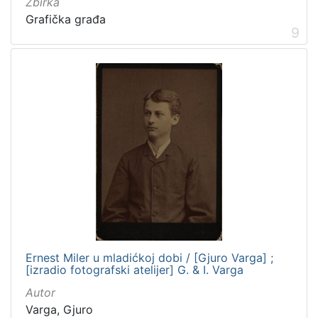
Zbirka
Grafička građa
9
Ernest Miler u mladićkoj dobi / [Gjuro Varga] ;
[izradio fotografski atelijer] G. & I. Varga
Autor
Varga, Gjuro