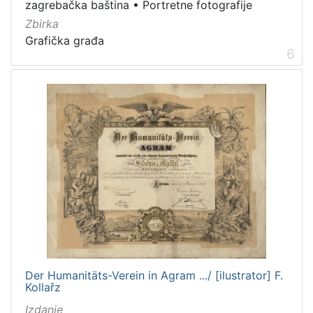
zagrebačka baština
•
Portretne fotografije
Zbirka
Grafička građa
6
Der Humanitäts-Verein in Agram .../ [ilustrator] F.
Kollařz
Izdanje