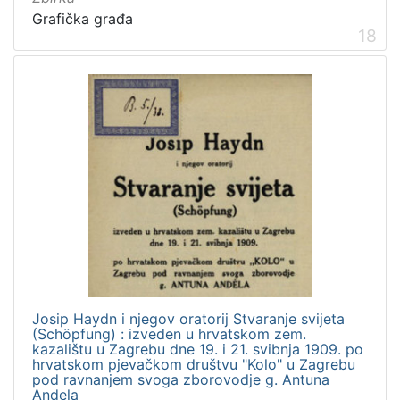
Grafička građa
18
Josip Haydn i njegov oratorij Stvaranje svijeta
(Schöpfung) : izveden u hrvatskom zem.
kazalištu u Zagrebu dne 19. i 21. svibnja 1909. po
hrvatskom pjevačkom društvu "Kolo" u Zagrebu
pod ravnanjem svoga zborovodje g. Antuna
Andela