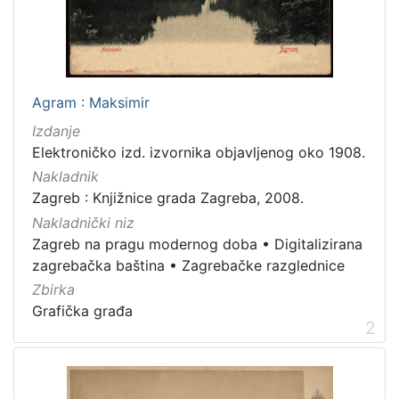
latinski
12
mađarski
8
talijanski
4
danski
2
Agram : Maksimir
češki
2
Izdanje
španjolski
2
Elektroničko izd. izvornika objavljenog oko 1908.
engleski
1
Nakladnik
Zagreb : Knjižnice grada Zagreba, 2008.
Nakladnički niz
Zagreb na pragu modernog doba
•
Digitalizirana
[
zagrebačka baština
•
Zagrebačke razglednice
1
4
Zbirka
]
Grafička građa
2
Mjesto
izdanja
Zagreb
582