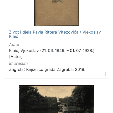
[
3
1
6
]
Izdavač
Život i djela Pavla Rittera Vitezovića / Vjekoslav
Klaić
Knjižnice grada Zagreba
410
Autor
Gradska knjižnica Ante Kovačića
7
Klaić, Vjekoslav (21. 06. 1849. – 01. 07. 1928.)
[Autor]
Impresum
[
Zagreb : Knjižnice grada Zagreba, 2019.
2
1
]
Jezik
hrvatski
229
njemački
51
francuski
19