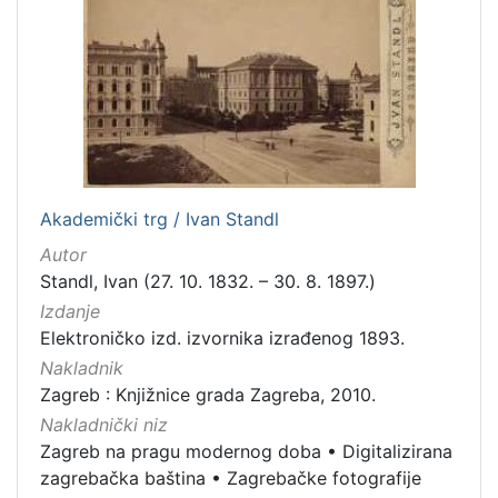
Zaprešić
16
[
2
]
Nakladnička
cjelina
Akademički trg / Ivan Standl
Digitalizirana zagrebačka baština
666
Autor
Zagreb na pragu modernog doba
350
Standl, Ivan (27. 10. 1832. – 30. 8. 1897.)
Glasovi Književnog petka
211
Izdanje
Elektroničko izd. izvornika izrađenog 1893.
Ilirci
53
Nakladnik
Zagrebačke razglednice
50
Zagreb : Knjižnice grada Zagreba, 2010.
Knjige za djecu i mladež
43
Nakladnički niz
Portretne fotografije
43
Zagreb na pragu modernog doba
•
Digitalizirana
Izdanja zagrebačkih tiskara 17. i 18. stoljeća
20
zagrebačka baština
•
Zagrebačke fotografije