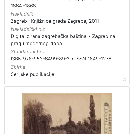
građe
1864.-1868.
knjiga
198
Nakladnik
Zagreb : Knjižnice grada Zagreba, 2011
zvučna građa - neglazbena
154
Nakladnički niz
grafička građa
106
Digitalizirana zagrebačka baština
•
Zagreb na
razglednica
53
pragu modernog doba
notna građa
43
Standardni broj
fotografija
26
ISBN 978-953-6499-89-2
•
ISSN 1849-1278
Zbirka
sitni tisak
24
Serijske publikacije
časopis
22
4
dopisnica
4
zvučna građa - glazbena
3
[
1
3