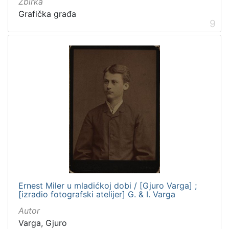
Zbirka
Grafička građa
9
Ernest Miler u mladićkoj dobi / [Gjuro Varga] ;
[izradio fotografski atelijer] G. & I. Varga
Autor
Varga, Gjuro