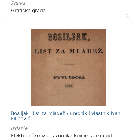
Obitelji Šubić, Zrinski i Frankopan
20
Zbirka
Grafička građa
Priznanja zagrebačkih društava
18
3
[
3
2
]
Prava
Javno dobro
219
Zaštićeno autorskim pravom
169
Bosiljak : list za mladež / urednik i vlastnik Ivan
[
Filipović
2
]
Izdanje
Vrsta
Elektroničko izd. izvornika koji je izlazio od