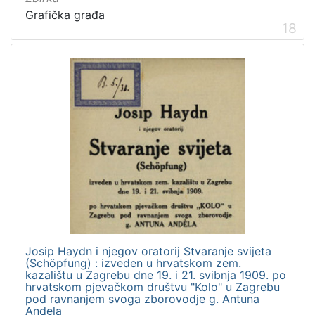
Grafička građa
18
Josip Haydn i njegov oratorij Stvaranje svijeta
(Schöpfung) : izveden u hrvatskom zem.
kazalištu u Zagrebu dne 19. i 21. svibnja 1909. po
hrvatskom pjevačkom društvu "Kolo" u Zagrebu
pod ravnanjem svoga zborovodje g. Antuna
Andela