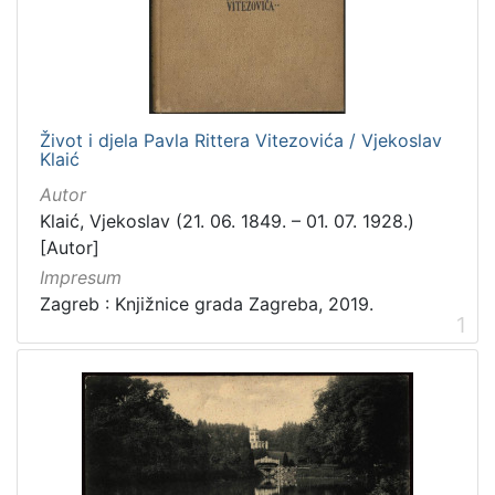
[
3
1
6
]
Izdavač
Život i djela Pavla Rittera Vitezovića / Vjekoslav
Klaić
Knjižnice grada Zagreba
410
Autor
Gradska knjižnica Ante Kovačića
7
Klaić, Vjekoslav (21. 06. 1849. – 01. 07. 1928.)
[Autor]
Impresum
[
Zagreb : Knjižnice grada Zagreba, 2019.
2
1
]
Jezik
hrvatski
228
njemački
51
francuski
19