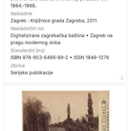
građe
1864.-1868.
knjiga
198
Nakladnik
Zagreb : Knjižnice grada Zagreba, 2011
zvučna građa - neglazbena
154
Nakladnički niz
grafička građa
106
Digitalizirana zagrebačka baština
•
Zagreb na
razglednica
53
pragu modernog doba
notna građa
43
Standardni broj
fotografija
26
ISBN 978-953-6499-89-2
•
ISSN 1849-1278
Zbirka
sitni tisak
24
Serijske publikacije
časopis
22
4
dopisnica
4
zvučna građa - glazbena
3
[
1
3