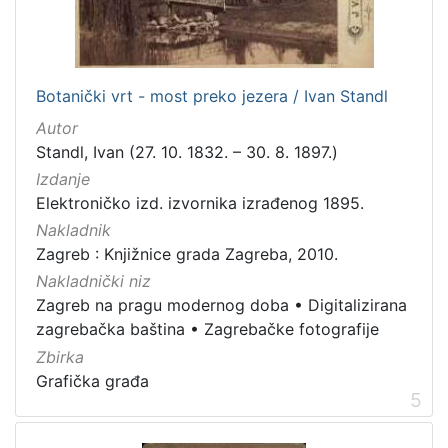
]
Zbirka
Knjige
282
Botanički vrt - most preko jezera / Ivan Standl
Usmeni izvori
211
Autor
Grafička građa
148
Standl, Ivan (27. 10. 1832. – 30. 8. 1897.)
Sitni tisak
58
Izdanje
Notni zapisi
57
Elektroničko izd. izvornika izrađenog 1895.
Knjige za djecu i mladež
44
Nakladnik
Zagreb : Knjižnice grada Zagreba, 2010.
Serijske publikacije
25
Nakladnički niz
Digitalna zbirka Zaprešića
21
Zagreb na pragu modernog doba
•
Digitalizirana
Hemeroteka
10
zagrebačka baština
•
Zagrebačke fotografije
Izdanja Knjižnica grada Zagreba - E-knjige
10
Zbirka
Grafička građa
5
[