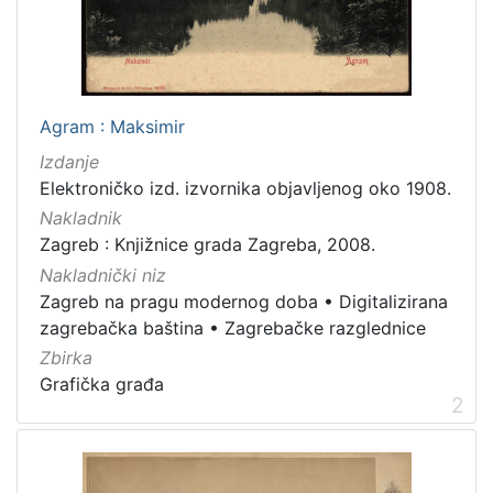
latinski
12
mađarski
8
talijanski
4
danski
2
Agram : Maksimir
češki
2
Izdanje
španjolski
2
Elektroničko izd. izvornika objavljenog oko 1908.
engleski
1
Nakladnik
Zagreb : Knjižnice grada Zagreba, 2008.
Nakladnički niz
Zagreb na pragu modernog doba
•
Digitalizirana
[
zagrebačka baština
•
Zagrebačke razglednice
1
4
Zbirka
]
Grafička građa
2
Mjesto
izdanja
Zagreb
582