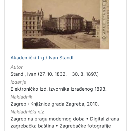
Zaprešić
16
[
2
]
Nakladnička
cjelina
Akademički trg / Ivan Standl
Digitalizirana zagrebačka baština
666
Autor
Zagreb na pragu modernog doba
350
Standl, Ivan (27. 10. 1832. – 30. 8. 1897.)
Glasovi Književnog petka
211
Izdanje
Elektroničko izd. izvornika izrađenog 1893.
Ilirci
53
Nakladnik
Zagrebačke razglednice
50
Zagreb : Knjižnice grada Zagreba, 2010.
Knjige za djecu i mladež
43
Nakladnički niz
Portretne fotografije
43
Zagreb na pragu modernog doba
•
Digitalizirana
Izdanja zagrebačkih tiskara 17. i 18. stoljeća
20
zagrebačka baština
•
Zagrebačke fotografije