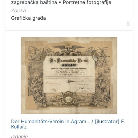
zagrebačka baština
•
Portretne fotografije
Zbirka
Grafička građa
6
Der Humanitäts-Verein in Agram .../ [ilustrator] F.
Kollařz
Izdanje