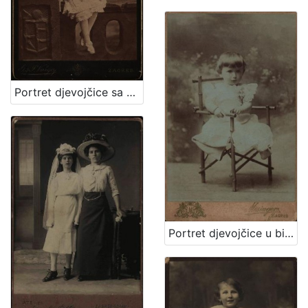
Portret djevojčice sa cvjetnim vjenčićem / [Gjuro Varga] ; [izradio fotografski atelijer] G. & I. Varga
Portret djevojčice u bijeloj haljinici / Mosinger / [izradio] Artistički zavod Mosinger