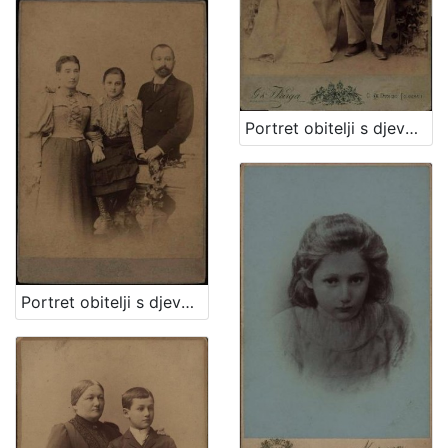
Portret obitelji s djevojčicom / G. & I. Varga
Portret obitelji s djevojčicom u sredini / Mosinger & Breyer