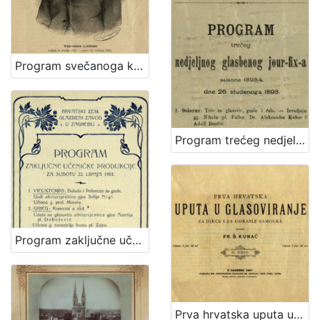
Program svečanoga koncerta "Večer Lisinskova" : dne 15. prosinca 1893. / Hrvatsko pjevačko družtvo "Kolo" u Zagrebu ; sborovi i koncertom ravna družtveni artistički ravnatelj Nikola Faller, orkestrom c. i kr. pukovnije nadvojvode Leopolda br. 53. kapelnik Josip Dvor[ž]ak
Program trećeg nedjeljnog glasbenog jour-fix-a : saisone 1893/4 : dne 26. studenoga 1893. / Hrv. pjevačko družtvo "Kolo" u Zagrebu
Program zaključne učeničke produkcije za subotu 22. lipnja 1901. / Hrvatski zem. glazbeni zavod
Prva hrvatska uputa u glasoviranje : za djecu i odrasle samouke / sastavio Fr. Š. Kuhač