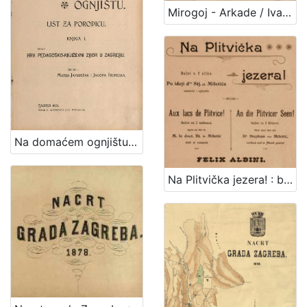
1
Mirogoj - Arkade / Ivan Standl
5
]
Na domaćem ognjištu : list za porodicu / uredile Marija Jambrišak i Jagoda Truhelka
Na Plitvička jezera! : balet u 2 slike : po ideji dra. Stj. pl Miletića = Aux lacs de Plitvice! : ballet en 2 tableaux : apres une idee de M. le doct. Et. de Miletić = An die Plitvicer Seen! : Bellet in 2 Bildern : nach einer Idee des Dr. Stephan von Miletić / sastavio i uglazbio Felix Albini