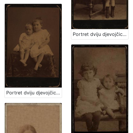
Portret dviju djevojčica / [Gjuro Varga] ; [izradio atelier] G. & I. Varga
Portret dviju djevojčica u bijelim haljinicama / [Gjuro Varga] ; [izradio fotografski atelijer] G. & I. Varga