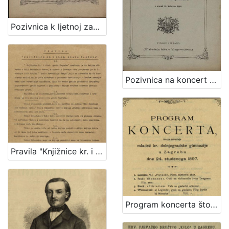
Pozivnica k ljetnoj zabavi što ju priredjuje hrv. pjevačko družtvo "Kolo" uz sudjelovanje glasbe c. kr. pješ. pukovnije Grofa Jelačića br. 69. u nedjelju dne 10. srpnja 1881. kod "Kamenitog stola"
Pozivnica na koncert što ga priredjuje hrv. pjevačko družtvo "Kolo" uz sudjelovanje glasbe c. kr. pješ. pukovnije grofa Jelačića br. 69. u bašći svratišta "K caru austrijskomu" u utorak 10. kolovoza 1880
Pravila "Knjižnice kr. i slob. grada Zagreba" / Knjižnica kr. i slob. grada Zagreba
Program koncerta što ga priređuje mladež kr. dolnjogradske gimnazije u Zagrebu dne 24. studenoga 1897.