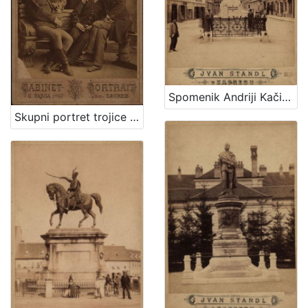
Spomenik Andriji Kačiću Miošiću : Mesnička ulica / Ivan Standl
Skupni portret trojice muškaraca i dvoje djece / G. Varga