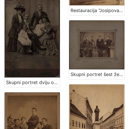
Restauracija "Josipovac" / Ivan Standl
Skupni portret šest ženskih osoba / Lafranchini
Skupni portret dviju obitelji / Mosinger ; [izradio] Artistički zavod Mosinger