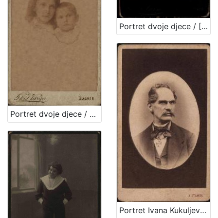
Portret dvoje djece / [Gjuro Varga] ; [izradio fotografski atelijer] G. & I. Varga
Portret dvoje djece / G. & I. Varga
Portret Ivana Kukuljevića Sakcinskog / I. Standl