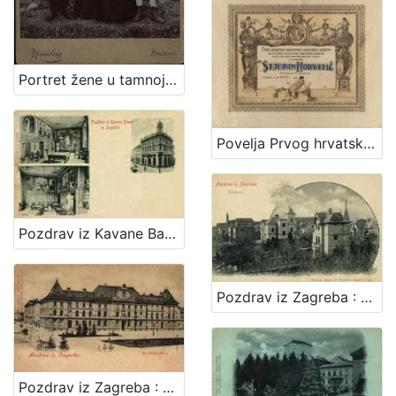
Portret žene u tamnoj haljini s dva dječaka / Weinberg ; [izradio] Atelier M. Weinberg
Povelja Prvog hrvatskog gradjevnog i obrtničkog društva za potporu bolestnih i nemoćnih članova
Pozdrav iz Kavane Bauer u Zagrebu
Pozdrav iz Zagreba : Josipovac
Pozdrav iz Zagreba : Kr. obrtna škola