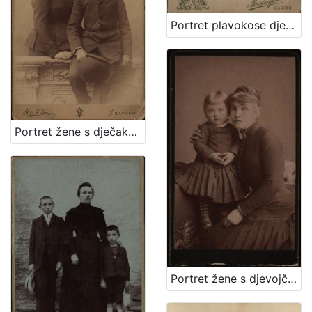
Portret plavokose djevojčice / Mosinger ; [izradio] Artistički zavod Mosinger
Portret žene s dječakom / G. & I. Varga
Portret žene s djevojčicom / [Gjuro Varga] ; [izradio fotografski atelier] G. & I. Varga