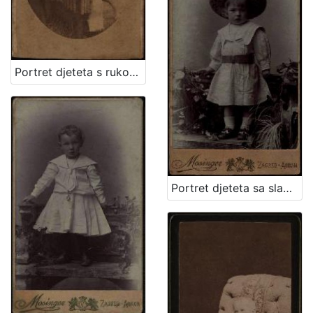
Portret djeteta s rukom oslonjenom na naslon / Ivan Standl
Portret djeteta sa slamnatim šeširom / Mosinger ; [izradio] Artistički zavod Mosinger