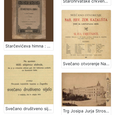
Starohrvatske crkvene popijevke / ukajdio ih, harmonizovao i tekstove im priudesio Vjenceslav Novak
Starčevićeva himna : op. 189 / uglasbio F. S. Vilhar ; spjevao dr. August Harambašić
Svečano otvorenje Nar. hrv. zem. kazališta : dne 14. listopada 1895.
Svečano društveno sijelo / priređuje Hrvatski katolički kasino u Zagrebu
Trg Josipa Jurja Strossmayera / Ivan Standl