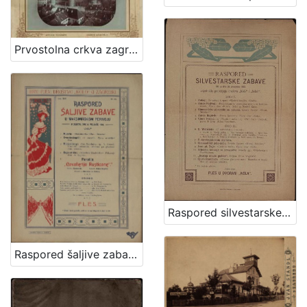
Prvostolna crkva zagrebačka / Atelier Mosinger
Raspored silvestarske zabave što ju dne 31. prosinca 1903. zajednički priredjuju društva "Kolo" i "Sokol"
Raspored šaljive zabave u Maksimirskom perivoju : u subotu dne 6. veljače 1904. / Hrv. pjev. društvo "Kolo" u Zagrebu