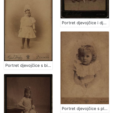
Portret djevojčice i dječaka / Herrman Fickert
Portret djevojčice s bijelom kapom / G. & I.Varga
Portret djevojčice s plavim uvojcima / G.&I. Varga