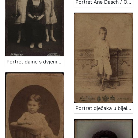
Portret Ane Dasch / Otto Dasch
Portret dame s dvjema djevojčicama / M. Merćep ; [izradio] Atelie M. Merćep
Portret dječaka u bijelom odijelu / G. & I.Varga