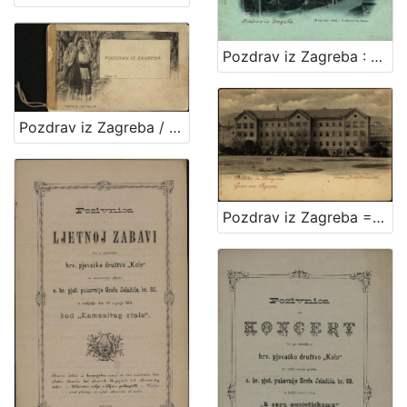
Pozdrav iz Zagreba : Mesnička ulica i Pongračeva kuća
Pozdrav iz Zagreba / R. Mosinger, Zagreb
Pozdrav iz Zagreba = Gruss aus Agram : Franz Josef Universität