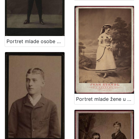
Portret mlade osobe u tamnom kostimu / A. Brauner ; [izradio] A. Brauner - fotografički artistički atelier za modernu fotografiju
Portret mlade žene u bijeloj haljini / Ivan Standl