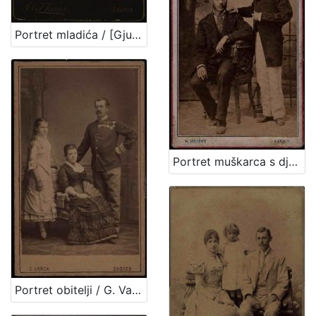
Portret mladića / [Gjuro Varga] ; [izradio fotografski atelijer] G. & I. Varga
Portret muškarca s dječakom u bijelim hlačama / H. Fickert ; [izradila] Poslovnica svetlo slikah Herrmana Fikerta u Zagrebu
Portret obitelji / G. Varga