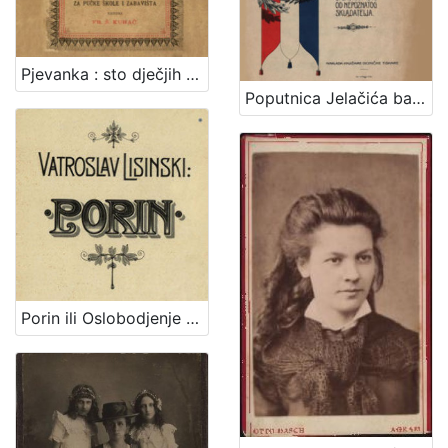
Pjevanka : sto dječjih popievaka za jedno grlo s napjevi, tekstom i metodičkim uvodom : za pučke škole i zabavišta / uredio Fr. Š. Kuhač
Poputnica Jelačića bana : u proslavu stogodišnjice rodjenja bana Josipa grofa Jelačića izdala Knjižara dioničke tiskare.
Porin ili Oslobodjenje Hrvata ispod franačkog jarma : junačka opera u 5 čina / Uglazbio Vatroslav Lisinski ; [libreto] dr. Dimitrije Demeter ; glasovirsku udesbu složio Srećko Albini