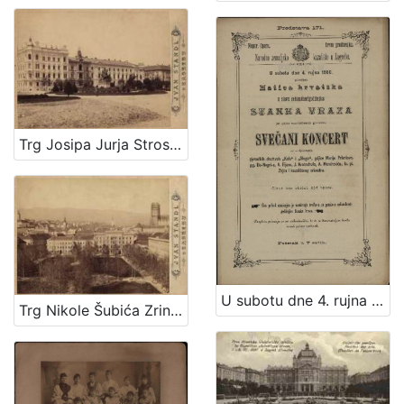
Trg Josipa Jurja Strossmayera / Ivan Standl
U subotu dne 4. rujna 1880. priredjuje Matica hrvatska u slavu sedamdesetgodišnjice Stanka Vraza svečani koncert uz sudjelovanje pjevačkih družtvah "Kola" i "Sloge", gdjice Marije Prikrilove, gg. De-Negri-a, A. Fijana, J. Kratochvila, A. Mandrovića, Iv. pl. Zajca i kazalištnog orkestra / [program] Narodno zemaljsko kazalište u Zagrebu ; [program] Hrv. pjevačko družtvo "Kolo" u Zagrebu
Trg Nikole Šubića Zrinskog / Ivan Standl