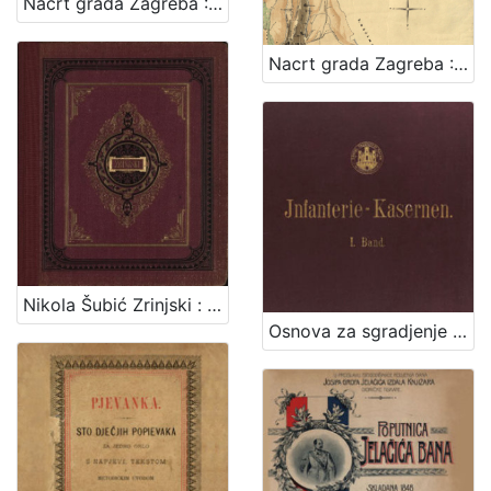
Nacrt grada Zagreba : 1878. / sastavio gradski gradjevni ured
Nacrt grada Zagreba : 1898. / sastavio gradski gradjevni ured
Nikola Šubić Zrinjski : glasbena tragedija u 3 čina (8 slika) : op. 403 / glasbotvorio Ivan pl. Zajc ; po drami Teodora Körnera napisao Hugo Badalić ; priređeno po sladatelju za glasovir ujedno s pjevanjem i sa hrvatskim i talijanskim tekstom. Zagreb, [1884].
Osnova za sgradjenje pješačke vojarne u Zagrebu = Entwurf für die in Agram zu erbauende Infanterie-Kasernen / izradjena po Franji Gruberu, Dragutinu Völckneru