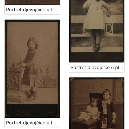
Portret djevojčice u haljini za krizmu i žene sa šeširom s cvijećem na obodu / Atelier Rechnitzer
Portret djevojčice u plisiranoj haljinici / S. Weinrich
Portret djevojčice u tamnoj haljinici / [Gjuro Varga] / [izradio fotografski atelier] G. & I. Varga