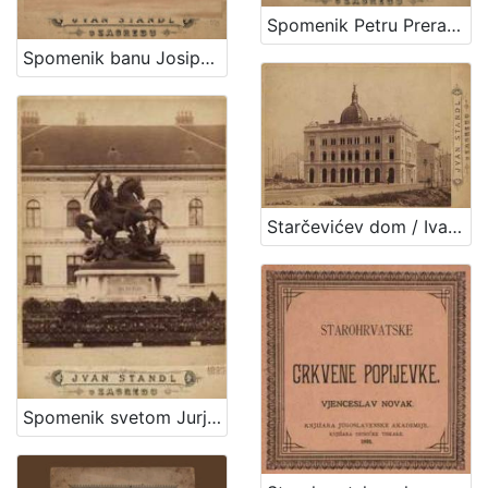
Spomenik Petru Preradoviću / Ivan Standl
Spomenik banu Josipu Jelačiću : Trg bana Jelačića / Ivan Standl
Starčevićev dom / Ivan Standl
Spomenik svetom Jurju / Ivan Standl