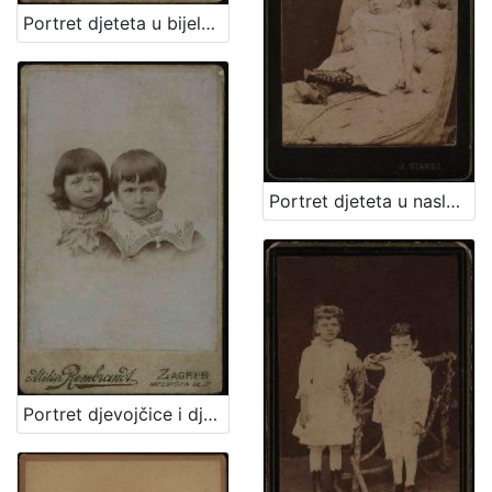
Portret djeteta u bijeloj haljinici i tamnim čizmicama / Artistički zavod Mosinger
Portret djeteta u naslonjaču / Ivan Standl
Portret djevojčice i dječaka / Atelier Rembrandt