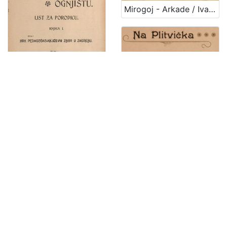
1
Mirogoj - Arkade / Ivan Standl
5
]
Na domaćem ognjištu : list za porodicu / uredile Marija Jambrišak i Jagoda Truhelka
Na Plitvička jezera! : balet u 2 slike : po ideji dra. Stj. pl Miletića = Aux lacs de Plitvice! : ballet en 2 tableaux : apres une idee de M. le doct. Et. de Miletić = An die Plitvicer Seen! : Bellet in 2 Bildern : nach einer Idee des Dr. Stephan von Miletić / sastavio i uglazbio Felix Albini