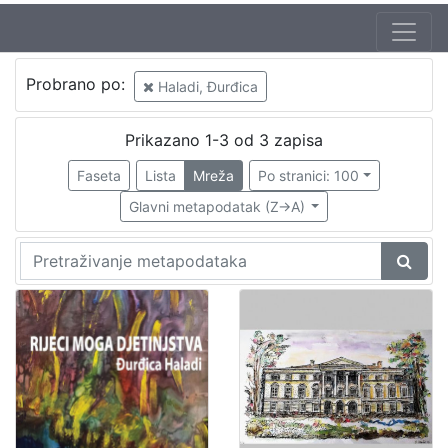
Autor
Probrano po:
Haladi, Đurđica
Haladi, Đurđica
3
Prikazano 1-3 od 3 zapisa
Faseta
Lista
Mreža
Po stranici: 100
[
1
Glavni metapodatak (Z->A)
]
Izdavač
Knjižnice grada Zagreba
1
Gradska knjižnica Ante Kovačića
1
[
2
]