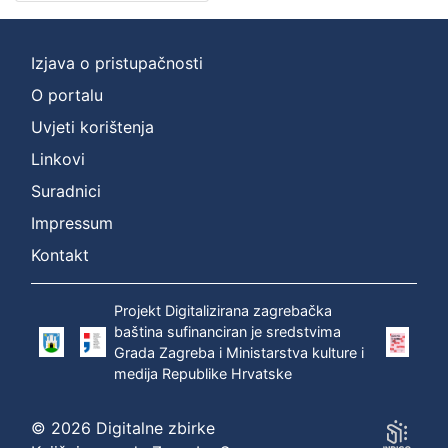
Vrsta
građe
knjiga
3
Izjava o pristupačnosti
O portalu
Uvjeti korištenja
[
Linkovi
1
]
Suradnici
Zbirka
Impressum
Digitalna zbirka Zaprešića
3
Kontakt
Projekt Digitalizirana zagrebačka
baština sufinanciran je sredstvima
[
Grada Zagreba i Ministarstva kulture i
1
medija Republike Hrvatske
]
© 2026 Digitalne zbirke