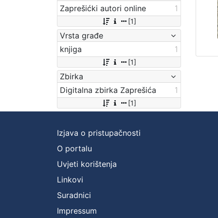
Zaprešićki autori online
1
[1]
Vrsta građe
knjiga
1
[1]
Zbirka
Digitalna zbirka Zaprešića
1
[1]
Izjava o pristupačnosti
O portalu
Uvjeti korištenja
Linkovi
Suradnici
Impressum