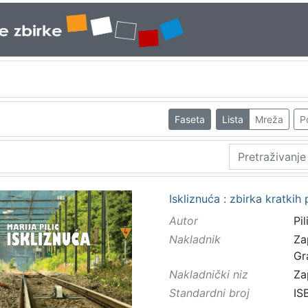
Faseta
Lista
Mreža
P
Iskliznuća : zbirka kratkih p
Autor
Pil
Nakladnik
Za
Gr
Nakladnički niz
Za
Standardni broj
IS