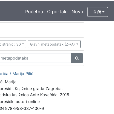
Početna
O portalu
Novo
HR
o stranici: 30
Glavni metapodatak (Z->A)
riča / Marija Pilić
ić, Marija
prešić : Knjižnice grada Zagreba,
adska knjižnica Ante Kovačića, 2018.
prešićki autori online
BN 978-953-337-100-9