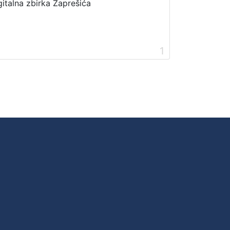
gitalna zbirka Zaprešića
1