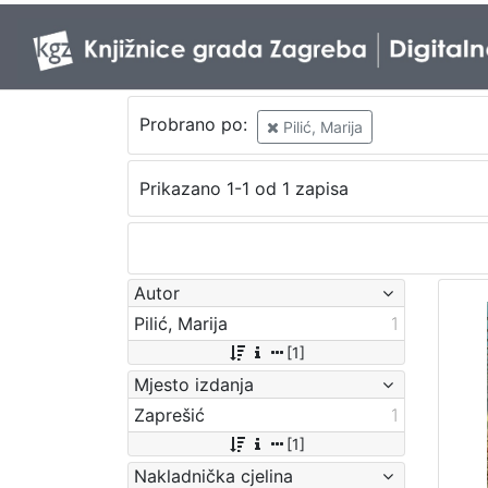
Probrano po:
Pilić, Marija
Prikazano 1-1 od 1 zapisa
Autor
Pilić, Marija
1
[1]
Mjesto izdanja
Zaprešić
1
[1]
Nakladnička cjelina