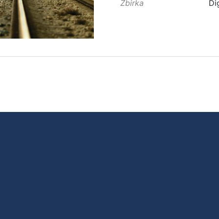
Zbirka
Di