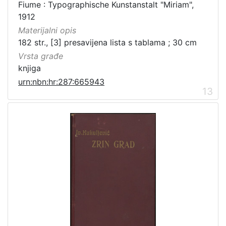
Fiume : Typographische Kunstanstalt "Miriam",
1912
Materijalni opis
182 str., [3] presavijena lista s tablama ; 30 cm
Vrsta građe
knjiga
urn:nbn:hr:287:665943
13