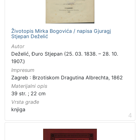
građe
knjiga
198
zvučna građa - neglazbena
154
Životopis Mirka Bogovića / napisa Gjuragj
grafička građa
106
Stjepan Deželić
razglednica
53
Autor
notna građa
43
Deželić, Đuro Stjepan (25. 03. 1838. – 28. 10.
fotografija
26
1907.)
Impresum
sitni tisak
24
Zagreb : Brzotiskom Dragutina Albrechta, 1862
časopis
22
Materijalni opis
dopisnica
4
39 str. ; 22 cm
zvučna građa - glazbena
3
Vrsta građe
knjiga
4
[
1
3