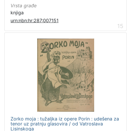
Vrsta građe
knjiga
urn:nbn:hr:287:007151
15
Zorko moja : tužaljka iz opere Porin : udešena za
tenor uz pratnju glasovira / od Vatroslava
Lisinskoga