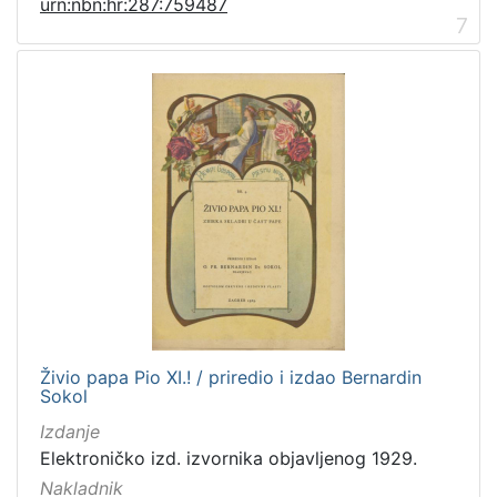
urn:nbn:hr:287:759487
7
Živio papa Pio XI.! / priredio i izdao Bernardin
Sokol
Izdanje
Elektroničko izd. izvornika objavljenog 1929.
Nakladnik