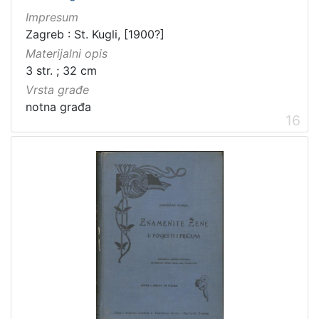
Impresum
Zagreb : St. Kugli, [1900?]
Materijalni opis
3 str. ; 32 cm
Vrsta građe
notna građa
16