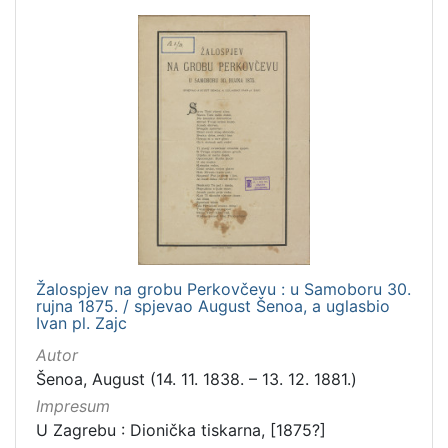
Žalospjev na grobu Perkovčevu : u Samoboru 30.
rujna 1875. / spjevao August Šenoa, a uglasbio
Ivan pl. Zajc
Autor
Šenoa, August (14. 11. 1838. – 13. 12. 1881.)
Impresum
U Zagrebu : Dionička tiskarna, [1875?]