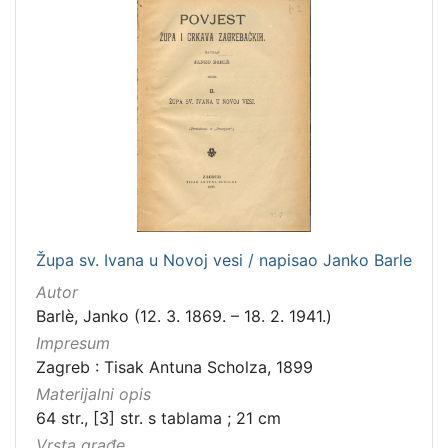
latinski
12
mađarski
8
talijanski
4
češki
2
španjolski
2
danski
2
slovački
1
Župa sv. Ivana u Novoj vesi / napisao Janko Barle
[
Autor
1
Barlè, Janko (12. 3. 1869. – 18. 2. 1941.)
4
]
Impresum
Zagreb : Tisak Antuna Scholza, 1899
Mjesto
Materijalni opis
izdanja
64 str., [3] str. s tablama ; 21 cm
Zagreb
582
Vrsta građe