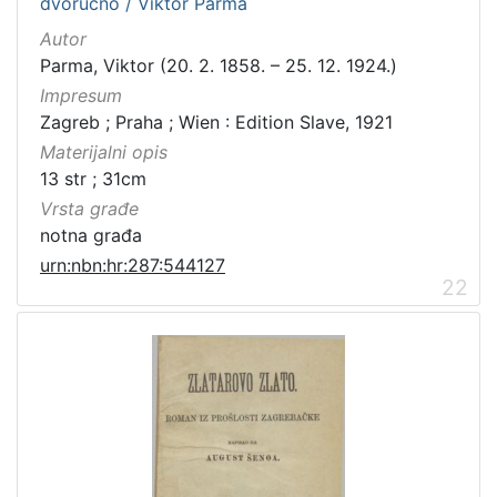
dvoručno / Viktor Parma
Autor
Parma, Viktor (20. 2. 1858. – 25. 12. 1924.)
Impresum
Zagreb ; Praha ; Wien : Edition Slave, 1921
Materijalni opis
13 str ; 31cm
Vrsta građe
notna građa
urn:nbn:hr:287:544127
22