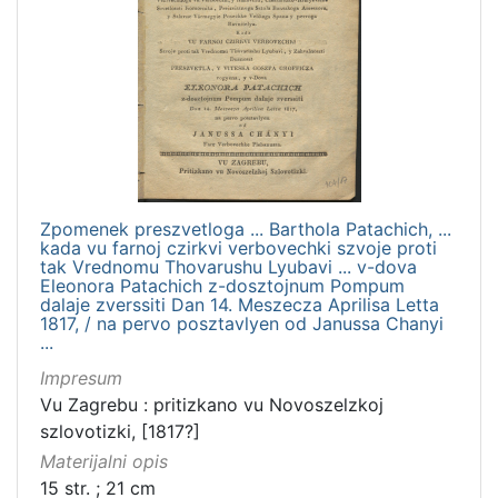
Zpomenek preszvetloga ... Barthola Patachich, ...
kada vu farnoj czirkvi verbovechki szvoje proti
tak Vrednomu Thovarushu Lyubavi ... v-dova
Eleonora Patachich z-dosztojnum Pompum
dalaje zverssiti Dan 14. Meszecza Aprilisa Letta
1817, / na pervo posztavlyen od Janussa Chanyi
...
Impresum
Vu Zagrebu : pritizkano vu Novoszelzkoj
szlovotizki, [1817?]
Materijalni opis
15 str. ; 21 cm