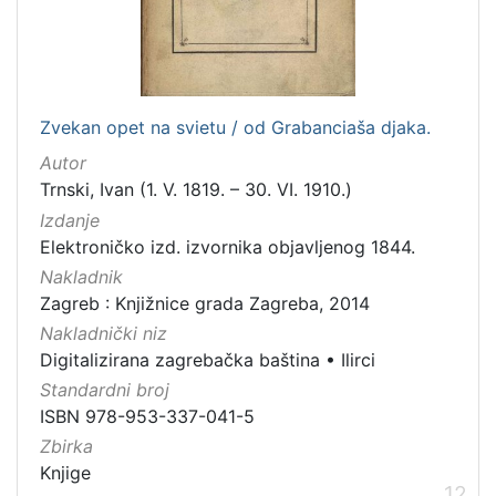
Zvekan opet na svietu / od Grabanciaša djaka.
Autor
Trnski, Ivan (1. V. 1819. – 30. VI. 1910.)
Izdanje
Elektroničko izd. izvornika objavljenog 1844.
Nakladnik
Zagreb : Knjižnice grada Zagreba, 2014
Nakladnički niz
Digitalizirana zagrebačka baština
•
Ilirci
Standardni broj
ISBN 978-953-337-041-5
Zbirka
Knjige
12