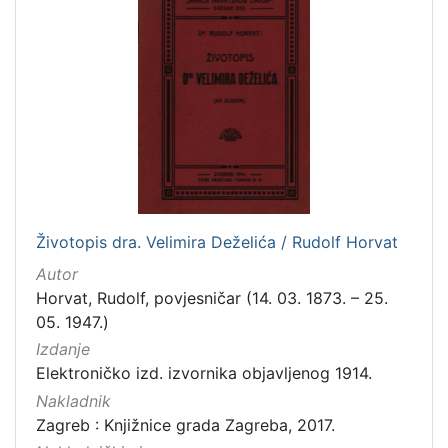
]
Zbirka
Knjige
282
Usmeni izvori
211
Grafička građa
148
Sitni tisak
58
Notni zapisi
57
Knjige za djecu i mladež
44
Životopis dra. Velimira Deželića / Rudolf Horvat
Serijske publikacije
25
Autor
Digitalna zbirka Zaprešića
21
Horvat, Rudolf, povjesničar (14. 03. 1873. – 25.
Hemeroteka
10
05. 1947.)
Izdanja Knjižnica grada Zagreba - E-knjige
10
Izdanje
Elektroničko izd. izvornika objavljenog 1914.
Nakladnik
Zagreb : Knjižnice grada Zagreba, 2017.
[