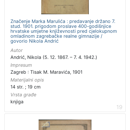
Značenje Marka Marulića : predavanje držano 7.
stud. 1901. prigodom proslave 400-godišnjice
hrvatske umjetne književnosti pred cjelokupnom
omladinom zagrebačke realne gimnazije /
govorio Nikola Andrić
Autor
Andrić, Nikola (5. 12. 1867. – 7. 4. 1942.)
Impresum
Zagreb : Tisak M. Maravića, 1901
Materijalni opis
14 str. ; 19 cm
Vrsta građe
knjiga
19