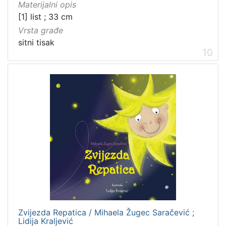
Materijalni opis
[1] list ; 33 cm
Vrsta građe
sitni tisak
10
Zvijezda Repatica / Mihaela Žugec Saračević ;
Lidija Kraljević