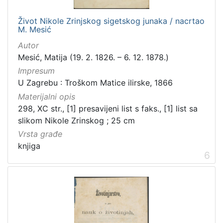
Život Nikole Zrinjskog sigetskog junaka / nacrtao
M. Mesić
Autor
Mesić, Matija (19. 2. 1826. – 6. 12. 1878.)
Impresum
U Zagrebu : Troškom Matice ilirske, 1866
Materijalni opis
298, XC str., [1] presavijeni list s faks., [1] list sa
slikom Nikole Zrinskog ; 25 cm
Vrsta građe
knjiga
6