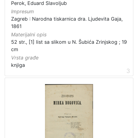
Izdanja zagrebačkih tiskara 17. i 18. stoljeća
20
Perok, Eduard Slavoljub
Impresum
Priznanja zagrebačkih društava
18
Zagreb : Narodna tiskarnica dra. Ljudevita Gaja,
1861
Materijalni opis
[
52 str., [1] list sa slikom u N. Šubića Zrinjskog ; 19
3
cm
2
Vrsta građe
]
knjiga
Prava
3
Javno dobro
219
Zaštićeno autorskim pravom
169
[
2
]
Vrsta