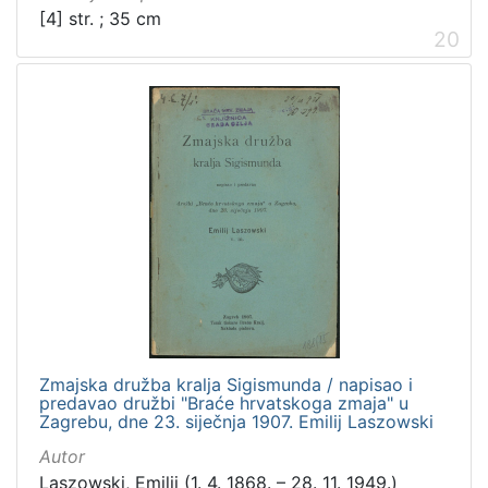
[4] str. ; 35 cm
20
Zmajska družba kralja Sigismunda / napisao i
predavao družbi "Braće hrvatskoga zmaja" u
Zagrebu, dne 23. siječnja 1907. Emilij Laszowski
Autor
Laszowski, Emilij (1. 4. 1868. – 28. 11. 1949.)