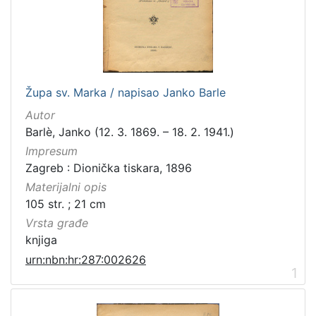
[
3
1
6
]
Izdavač
Župa sv. Marka / napisao Janko Barle
Knjižnice grada Zagreba
410
Autor
Gradska knjižnica Ante Kovačića
7
Barlè, Janko (12. 3. 1869. – 18. 2. 1941.)
Impresum
Zagreb : Dionička tiskara, 1896
Materijalni opis
[
105 str. ; 21 cm
2
]
Vrsta građe
Jezik
knjiga
hrvatski
228
urn:nbn:hr:287:002626
1
njemački
51
francuski
19