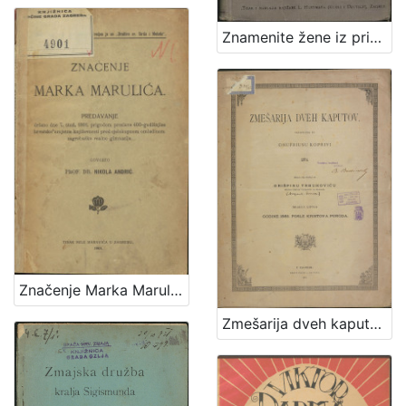
1
5
Znamenite žene iz priče i poviesti / sastavila Marija Jambrišakova
]
Značenje Marka Marulića : predavanje držano 7. stud. 1901. prigodom proslave 400-godišnjice hrvatske umjetne književnosti pred cjelokupnom omladinom zagrebačke realne gimnazije / govorio Nikola Andrić
Zmešarija dveh kaputov / sastavljena po Onufriusu Koprivi 1874. ; izdana na svetlo po Grišpinu Trbuhoviću sveto-petskom plebanušu na Bregani meseca lipnja godine 1885. posle Kristova poroda.