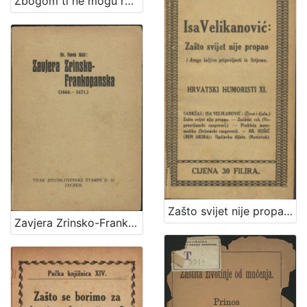
Zbogom ti ne mogu reći / Vlasta Janton
Zašto svijet nije propao i druge šaljive pripovijesti iz Srijema / Isa Velikanović
Zavjera Zrinsko-Frankopanska : (1664.-1671.) / Ferdo Šišić