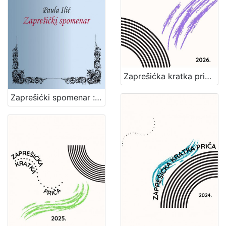
Zaprešićka kratka priča 2026. : nagrađene i pohvaljene priče
Zaprešićki spomenar : biserni kraluši seoske učiteljice / Paula Ilić