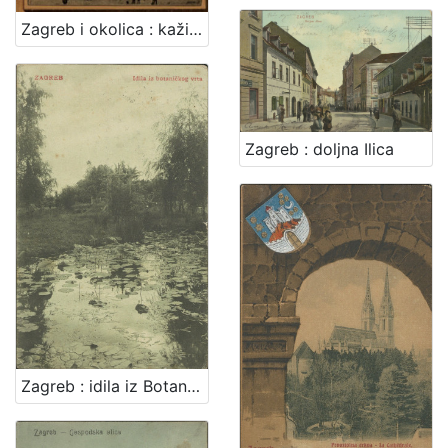
Zagreb i okolica : kažiput za urodjenike i strance : sa 43 slike i 2 nacrta / složio A. Hudovski
Zagreb : doljna Ilica
Zagreb : idila iz Botaničkog vrta