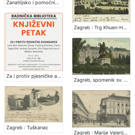
Zanatlijsko i pomoćničko društvo za podporu bolestnika, nemoćnika, udova i siročadi
Zagreb : Trg Khuen-Hedervary-jev = Agram : Place Khuen-Hedervary
Za i protiv pjesničke avangarde : Književni petak, dvorana u Novinarskom domu, 19. 11. 1971., br. 386 / Imre Bori, Branimir Donat, Ferdinand Kriwet, Vagn Steen, Franci Zagoričnik, Andrea Zanzotto, Ellio Philoppo Accrocca i Mladen Machiedo ; urednik Stanislav Škunca
Zagreb, spomenik sv. Jurja = Agram, monument de St. George
Zagreb : Tuškanac
Zagreb : Marije Valerije ulica