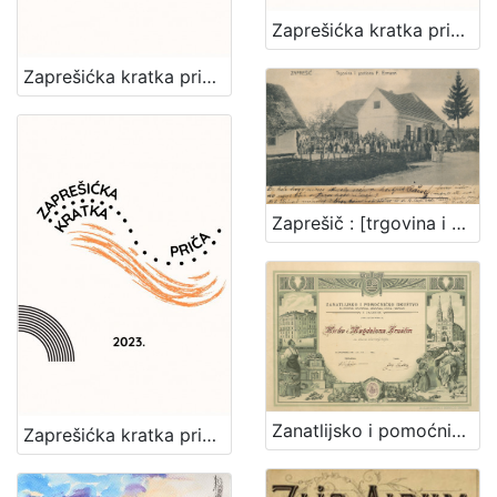
Zaprešićka kratka priča 2024. : nagrađene i pohvaljene priče
Zaprešićka kratka priča 2025. : nagrađene i pohvaljene priče
Zaprešič : [trgovina i gostiona F. Ermann]
Zanatlijsko i pomoćničko društvo za podporu bolestnika, nemoćnika, udova i siročadi : [povelja]
Zaprešićka kratka priča 2023. : nagrađene i pohvaljene priče