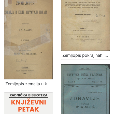
Zemljopis pokrajinah ilirskih iliti Ogledalo zemlje, na kojoj pribiva narod ilirsko-slavjanski sa opisanjem berdah, potokah, gradovah i znatniih mestah polag sadanjeg stališa, s kratkim dogodopisnim dodatkom i priloženim krajobrazom iliti mapom / od Dragutina Seljana
Zemljopis zemalja u kojih obitavaju Hrvati