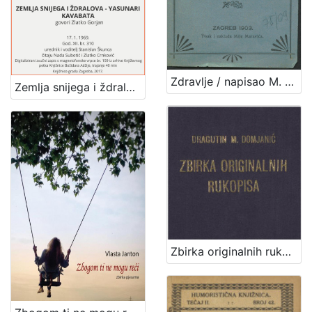
Zdravlje / napisao M. [Milan] Amruš
Zemlja snijega i ždralova - Yasunari Kavabata : Književni petak, 17. 1. 1969., dvorana u Medulićevoj 30 / govori Zlatko Gorjan ; čitaju Nada Subotić i Zlatko Crnković ; urednik i voditelj Stanislav Škunca
Zbirka originalnih rukopisa / Dragutin M. Domjanić