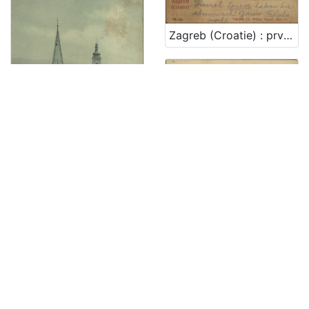
Zagreb (Croatie) : prvostolna crkva - la cathedrale
Zagreb (Croatie) : Josipovac
Zagreb - Gospodska ulica