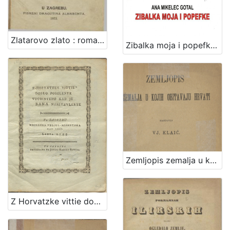
Zlatarovo zlato : roman iz prošlosti zagrebačke / napisao ga August Šenoa
Zibalka moja i popefke / Ana Mikelec Gotal
Zemljopis zemalja u kojih obitavaju Hrvati / sastavio Vj. Klaić
Z Horvatzke vittie dobro poselenye vuchinyeno kad je bana nasztavlenye : vu Zagrebu meszecza veliko-messnyaka dan XXXI. letta 1785