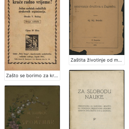
Zaštita životinje od mučenja : prinos za osnovanje družtva u Zagrebu / sastavio Gj. Stj. Dežalić
Zašto se borimo za kraće radno vrijeme? : jedan zadatak radničkih strukovnih organizacija / obradio V. Bukšeg