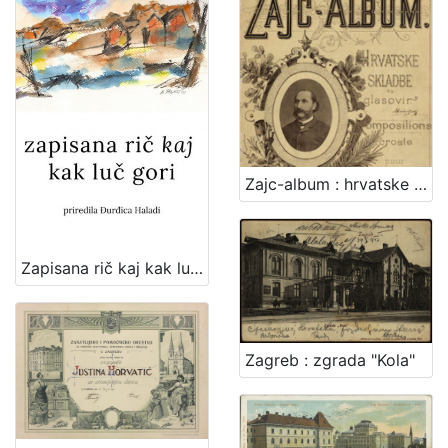
Zajc-album : hrvatske skladbe za glasovir
Zapisana rič kaj kak luč gori : zajednička zbirka poezije članova Udruge "Vladimir Maleković" / priredila Đurđica Haladi ; [tekstovi o pjesnicima Snježana Zrinjan]
Zagreb : zgrada "Kola"