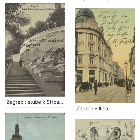
Zagreb : stube k'Strosmjerovom šetalištu
Zagreb - Ilica