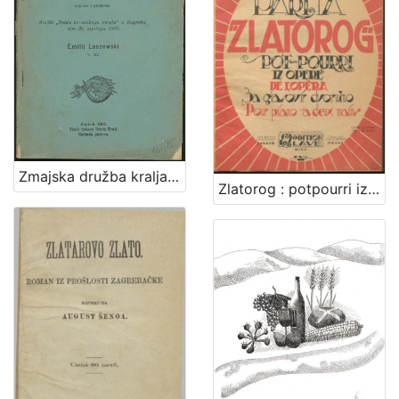
Zmajska družba kralja Sigismunda / napisao i predavao družbi "Braće hrvatskoga zmaja" u Zagrebu, dne 23. siječnja 1907. Emilij Laszowski
Zlatorog : potpourri iz opere : za glasovir dvoručno / Viktor Parma