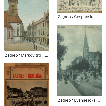
Zagreb : Gospodska ulica sa crkvom sv. Marka
Zagreb : Markov trg - Kr. sabor
Zagreb : Evangelička crkva