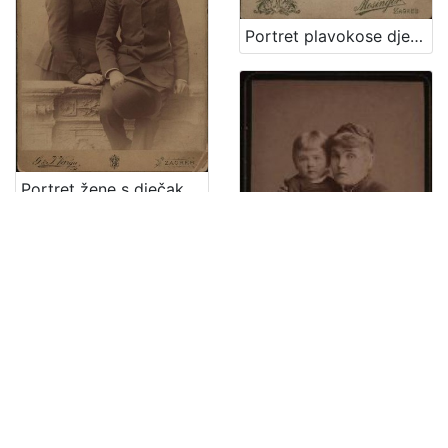
Portret plavokose djevojčice / Mosinger ; [izradio] Artistički zavod Mosinger
Portret žene s dječakom / G. & I. Varga
Portret žene s djevojčicom / [Gjuro Varga] ; [izradio fotografski atelier] G. & I. Varga