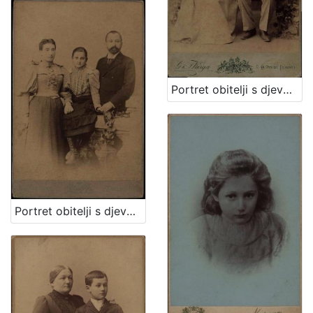
Portret obitelji s djevojčicom / G. & I. Varga
Portret obitelji s djevojčicom u sredini / Mosinger & Breyer