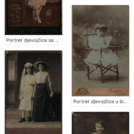
Portret djevojčice sa cvjetnim vjenčićem / [Gjuro Varga] ; [izradio fotografski atelijer] G. & I. Varga
Portret djevojčice u bijeloj haljinici / Mosinger / [izradio] Artistički zavod Mosinger