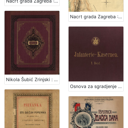
Nacrt grada Zagreba : 1878. / sastavio gradski gradjevni ured
Nacrt grada Zagreba : 1898. / sastavio gradski gradjevni ured
Nikola Šubić Zrinjski : glasbena tragedija u 3 čina (8 slika) : op. 403 / glasbotvorio Ivan pl. Zajc ; po drami Teodora Körnera napisao Hugo Badalić ; priređeno po sladatelju za glasovir ujedno s pjevanjem i sa hrvatskim i talijanskim tekstom. Zagreb, [1884].
Osnova za sgradjenje pješačke vojarne u Zagrebu = Entwurf für die in Agram zu erbauende Infanterie-Kasernen / izradjena po Franji Gruberu, Dragutinu Völckneru