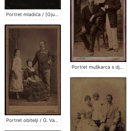
Portret mladića / [Gjuro Varga] ; [izradio fotografski atelijer] G. & I. Varga
Portret muškarca s dječakom u bijelim hlačama / H. Fickert ; [izradila] Poslovnica svetlo slikah Herrmana Fikerta u Zagrebu
Portret obitelji / G. Varga