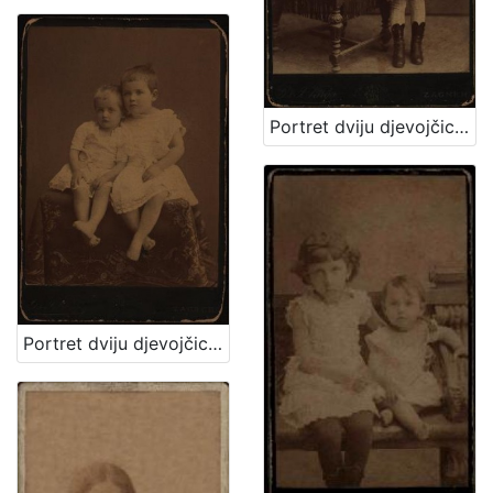
Portret dviju djevojčica / [Gjuro Varga] ; [izradio atelier] G. & I. Varga
Portret dviju djevojčica u bijelim haljinicama / [Gjuro Varga] ; [izradio fotografski atelijer] G. & I. Varga