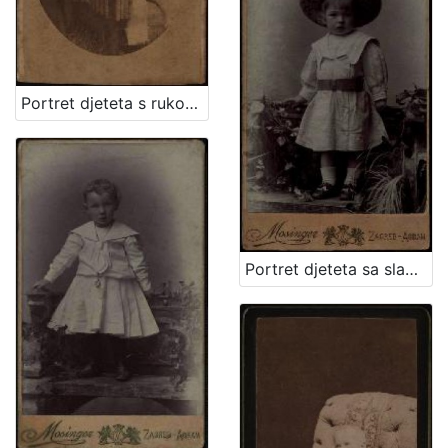
Portret djeteta s rukom oslonjenom na naslon / Ivan Standl
Portret djeteta sa slamnatim šeširom / Mosinger ; [izradio] Artistički zavod Mosinger