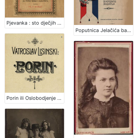
Pjevanka : sto dječjih popievaka za jedno grlo s napjevi, tekstom i metodičkim uvodom : za pučke škole i zabavišta / uredio Fr. Š. Kuhač
Poputnica Jelačića bana : u proslavu stogodišnjice rodjenja bana Josipa grofa Jelačića izdala Knjižara dioničke tiskare.
Porin ili Oslobodjenje Hrvata ispod franačkog jarma : junačka opera u 5 čina / Uglazbio Vatroslav Lisinski ; [libreto] dr. Dimitrije Demeter ; glasovirsku udesbu složio Srećko Albini