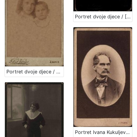
Portret dvoje djece / [Gjuro Varga] ; [izradio fotografski atelijer] G. & I. Varga
Portret dvoje djece / G. & I. Varga
Portret Ivana Kukuljevića Sakcinskog / I. Standl