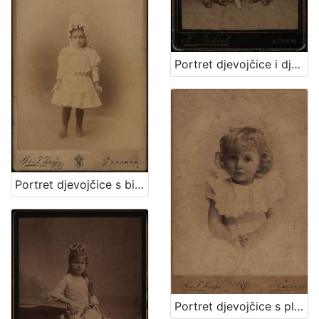
Portret djevojčice i dječaka / Herrman Fickert
Portret djevojčice s bijelom kapom / G. & I.Varga
Portret djevojčice s plavim uvojcima / G.&I. Varga