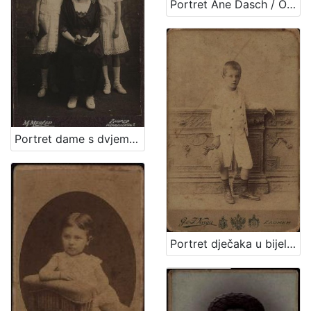
Portret Ane Dasch / Otto Dasch
Portret dame s dvjema djevojčicama / M. Merćep ; [izradio] Atelie M. Merćep
Portret dječaka u bijelom odijelu / G. & I.Varga