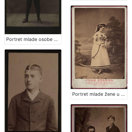
Portret mlade osobe u tamnom kostimu / A. Brauner ; [izradio] A. Brauner - fotografički artistički atelier za modernu fotografiju
Portret mlade žene u bijeloj haljini / Ivan Standl