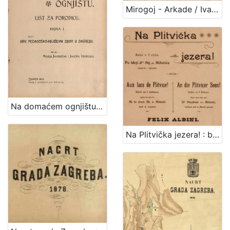
1
Mirogoj - Arkade / Ivan Standl
5
]
Na domaćem ognjištu : list za porodicu / uredile Marija Jambrišak i Jagoda Truhelka
Na Plitvička jezera! : balet u 2 slike : po ideji dra. Stj. pl Miletića = Aux lacs de Plitvice! : ballet en 2 tableaux : apres une idee de M. le doct. Et. de Miletić = An die Plitvicer Seen! : Bellet in 2 Bildern : nach einer Idee des Dr. Stephan von Miletić / sastavio i uglazbio Felix Albini