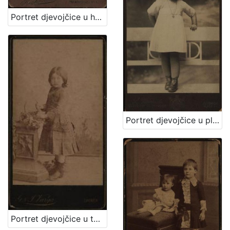
Portret djevojčice u haljini za krizmu i žene sa šeširom s cvijećem na obodu / Atelier Rechnitzer
Portret djevojčice u plisiranoj haljinici / S. Weinrich
Portret djevojčice u tamnoj haljinici / [Gjuro Varga] / [izradio fotografski atelier] G. & I. Varga