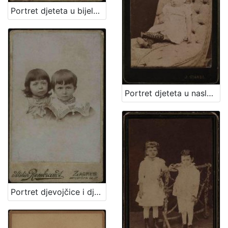
Portret djeteta u bijeloj haljinici i tamnim čizmicama / Artistički zavod Mosinger
Portret djeteta u naslonjaču / Ivan Standl
Portret djevojčice i dječaka / Atelier Rembrandt