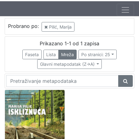
Autor
Probrano po:
Pilić, Marija
Pilić, Marija
1
Prikazano 1-1 od 1 zapisa
Faseta
Lista
Mreža
Po stranici: 25
[
1
Glavni metapodatak (Z->A)
]
Mjesto
izdanja
Zaprešić
1
[
1
]