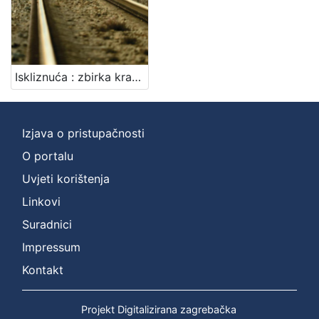
Nakladnička
cjelina
Zaprešićki autori online
1
Iskliznuća : zbirka kratkih priča / Marija Pilić
[
1
Izjava o pristupačnosti
]
O portalu
Vrsta
Uvjeti korištenja
građe
Linkovi
knjiga
1
Suradnici
Impressum
[
Kontakt
1
]
Projekt Digitalizirana zagrebačka
Zbirka