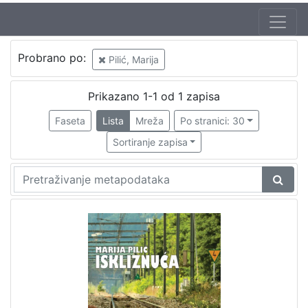
Autor
Probrano po:
Pilić, Marija
Pilić, Marija
1
Prikazano 1-1 od 1 zapisa
Faseta
Lista
Mreža
Po stranici: 30
[
1
Sortiranje zapisa
]
Mjesto
izdanja
Zaprešić
1
[
1
]