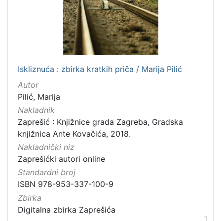
Nakladnička
cjelina
Zaprešićki autori online
1
Iskliznuća : zbirka kratkih priča / Marija Pilić
[
Autor
1
Pilić, Marija
]
Nakladnik
Vrsta
Zaprešić : Knjižnice grada Zagreba, Gradska
građe
knjižnica Ante Kovačića, 2018.
knjiga
1
Nakladnički niz
Zaprešićki autori online
Standardni broj
ISBN 978-953-337-100-9
[
1
Zbirka
]
Digitalna zbirka Zaprešića
1
Zbirka