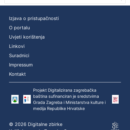
Digitalna zbirka Zaprešića
1
Izjava o pristupačnosti
O portalu
[
Uvjeti korištenja
1
Linkovi
]
Suradnici
Impressum
Kontakt
Projekt Digitalizirana zagrebačka
baština sufinanciran je sredstvima
Grada Zagreba i Ministarstva kulture i
medija Republike Hrvatske
© 2026 Digitalne zbirke