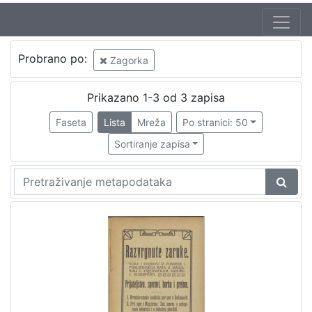
Autor
Probrano po:
Zagorka
Zagorka
3
Prikazano 1-3 od 3 zapisa
Faseta
Lista
Mreža
Po stranici: 50
[
1
Sortiranje zapisa
]
Izdavač
Knjižnice grada Zagreba
3
[
1
]
Mjesto