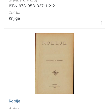
Prava
ISBN 978-953-337-112-2
Zaštićeno autorskim pravom
3
Zbirka
Knjige
1
[
1
]
Vrsta
građe
knjiga
3
[
1
]
Zbirka
Roblje
Knjige
3
Autor