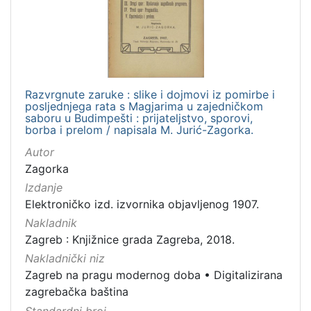
izdanja
Zagreb
3
Razvrgnute zaruke : slike i dojmovi iz pomirbe i
[
posljednjega rata s Magjarima u zajedničkom
1
saboru u Budimpešti : prijateljstvo, sporovi,
]
borba i prelom / napisala M. Jurić-Zagorka.
Nakladnička
Autor
cjelina
Zagorka
Zagreb na pragu modernog doba
3
Izdanje
Digitalizirana zagrebačka baština
3
Elektroničko izd. izvornika objavljenog 1907.
Nakladnik
Zagreb : Knjižnice grada Zagreba, 2018.
Nakladnički niz
[
Zagreb na pragu modernog doba
•
Digitalizirana
2
zagrebačka baština
]
Standardni broj