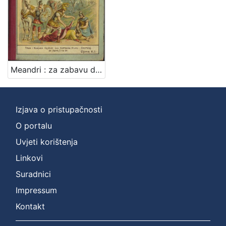
izdanja
Zagreb
1
Meandri : za zabavu dobrim kevicama / napisala Jelica Belović-Bernadzikowska
[
1
]
Nakladnička
Izjava o pristupačnosti
cjelina
O portalu
Zagreb na pragu modernog doba
1
Uvjeti korištenja
Digitalizirana zagrebačka baština
1
Linkovi
Knjige za djecu i mladež
1
Suradnici
Impressum
Kontakt
[
3