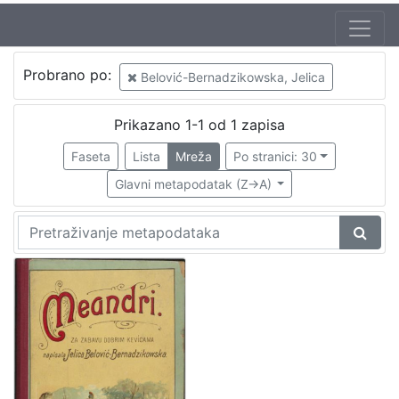
Autor
Probrano po:
Belović-Bernadzikowska, Jelica
Belović-Bernadzikowska, Jelica
1
Prikazano 1-1 od 1 zapisa
Faseta
Lista
Mreža
Po stranici: 30
[
1
Glavni metapodatak (Z->A)
]
Izdavač
Knjižnice grada Zagreba
1
[
1
]
Mjesto