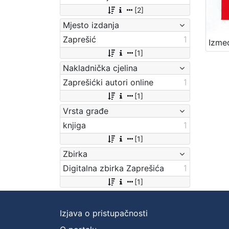
[2]
Mjesto izdanja
Zaprešić
1
[1]
Nakladnička cjelina
Zaprešićki autori online
1
[1]
Vrsta građe
knjiga
1
[1]
Zbirka
Digitalna zbirka Zaprešića
1
[1]
Izjava o pristupačnosti