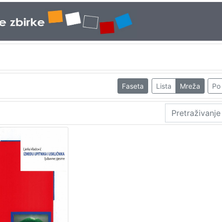
Faseta
Lista
Mreža
Po 