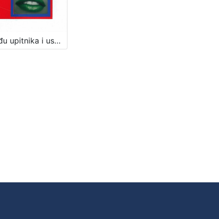
Između upitnika i uskličnika / Ljerka Vladović