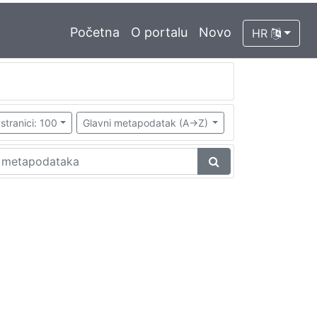
Početna
O portalu
Novo
HR
stranici: 100
Glavni metapodatak (A->Z)