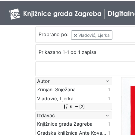
Probrano po:
Vladović, Ljerka
Prikazano 1-1 od 1 zapisa
Autor
Zrinjan, Snježana
1
Vladović, Ljerka
1
[2]
Izdavač
Knjižnice grada Zagreba
1
Gradska knjižnica Ante Kovačića
1