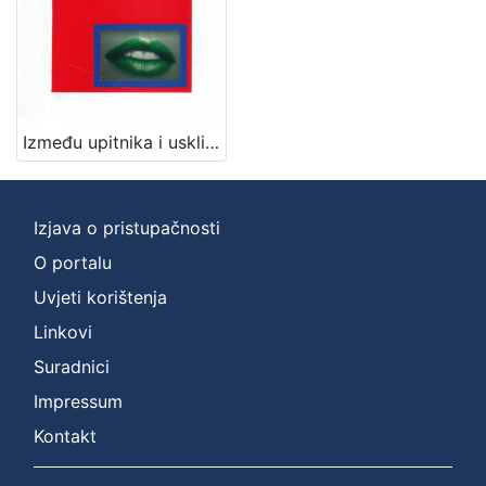
2
]
Mjesto
izdanja
Zaprešić
1
Između upitnika i uskličnika / Ljerka Vladović
[
Izjava o pristupačnosti
1
]
O portalu
Nakladnička
Uvjeti korištenja
cjelina
Linkovi
Zaprešićki autori online
1
Suradnici
Impressum
Kontakt
[
1