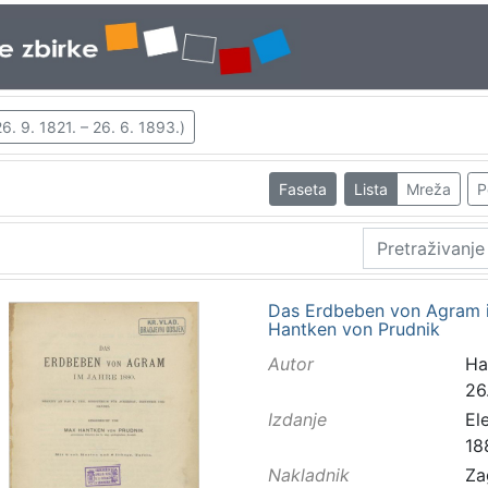
. 9. 1821. – 26. 6. 1893.)
Faseta
Lista
Mreža
P
Das Erdbeben von Agram i
Hantken von Prudnik
Autor
Ha
26
Izdanje
El
18
Nakladnik
Za