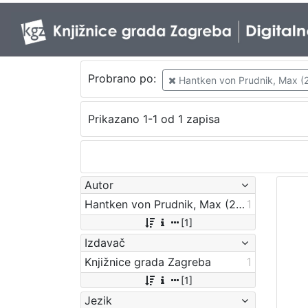
Probrano po:
Hantken von Prudnik, Max (26
Prikazano 1-1 od 1 zapisa
Autor
Hantken von Prudnik, Max (26. 9. 1821. – 26. 6. 1893.)
1
[1]
Izdavač
Knjižnice grada Zagreba
1
[1]
Jezik