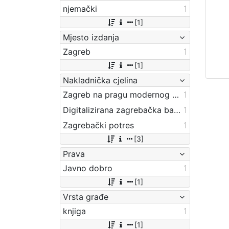
njemački
1
[1]
Mjesto izdanja
Zagreb
1
[1]
Nakladnička cjelina
Zagreb na pragu modernog doba
1
Digitalizirana zagrebačka baština
1
Zagrebački potres
1
[3]
Prava
Javno dobro
1
[1]
Vrsta građe
knjiga
1
[1]