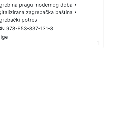
greb na pragu modernog doba
•
gitalizirana zagrebačka baština
•
grebački potres
BN 978-953-337-131-3
jige
1