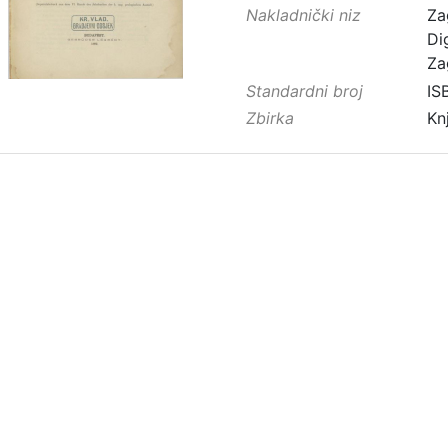
Nakladnički niz
Za
Di
Za
Standardni broj
IS
Zbirka
Kn