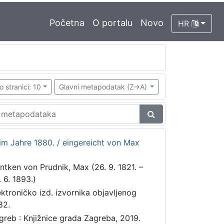
Početna
O portalu
Novo
HR
o stranici: 10
Glavni metapodatak (Z->A)
m Jahre 1880. / eingereicht von Max
ntken von Prudnik, Max (26. 9. 1821. –
. 6. 1893.)
ektroničko izd. izvornika objavljenog
82.
greb : Knjižnice grada Zagreba, 2019.