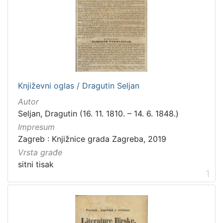
hrvatski
3
[
1
]
Književni oglas / Dragutin Seljan
Mjesto
Autor
izdanja
Seljan, Dragutin (16. 11. 1810. – 14. 6. 1848.)
Zagreb
3
Impresum
Zagreb : Knjižnice grada Zagreba, 2019
Vrsta građe
[
sitni tisak
1
1
]
Nakladnička
cjelina