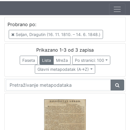
Autor
Probrano po:
Seljan, Dragutin (16. 11. 1810. – 14. 6. 1848.)
3
Seljan, Dragutin (16. 11. 1810. – 14. 6. 1848.)
Prikazano 1-3 od 3 zapisa
[
1
Faseta
Lista
Mreža
Po stranici: 100
]
Glavni metapodatak (A->Z)
Izdavač
Knjižnice grada Zagreba
3
[
1
]
Jezik