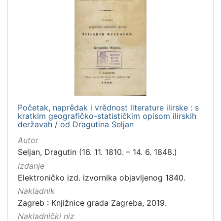
Digitalizirana zagrebačka baština
3
Ilirci
3
Gajeva tiskara
1
[
3
]
Početak, naprědak i vrědnost literature ilirske : s
Prava
kratkim geografičko-statističkim opisom ilirskih
Javno dobro
3
deržavah / od Dragutina Seljan
Autor
Seljan, Dragutin (16. 11. 1810. – 14. 6. 1848.)
Izdanje
[
Elektroničko izd. izvornika objavljenog 1840.
1
]
Nakladnik
Zagreb : Knjižnice grada Zagreba, 2019.
Vrsta
građe
Nakladnički niz