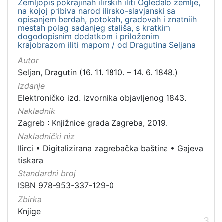
Zemljopis pokrajinah ilirskih iliti Ogledalo zemlje,
na kojoj pribiva narod ilirsko-slavjanski sa
opisanjem berdah, potokah, gradovah i znatniih
mestah polag sadanjeg stališa, s kratkim
dogodopisnim dodatkom i priloženim
krajobrazom iliti mapom / od Dragutina Seljana
Autor
Seljan, Dragutin (16. 11. 1810. – 14. 6. 1848.)
Izdanje
Elektroničko izd. izvornika objavljenog 1843.
Nakladnik
Zagreb : Knjižnice grada Zagreba, 2019.
Nakladnički niz
Ilirci
•
Digitalizirana zagrebačka baština
•
Gajeva
tiskara
Standardni broj
ISBN 978-953-337-129-0
Zbirka
Knjige
3