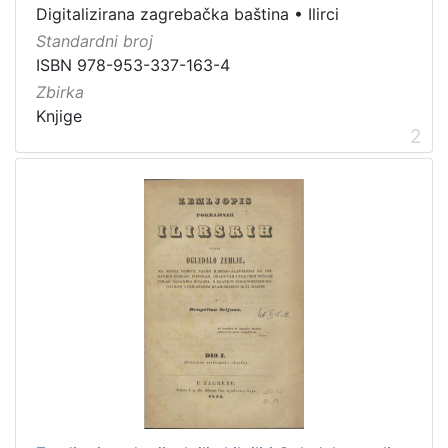
Digitalizirana zagrebačka baština
•
Ilirci
knjiga
2
Standardni broj
sitni tisak
1
ISBN 978-953-337-163-4
Zbirka
Knjige
2
[
2
]
Zbirka
Knjige
2
Sitni tisak
1
[
2
]