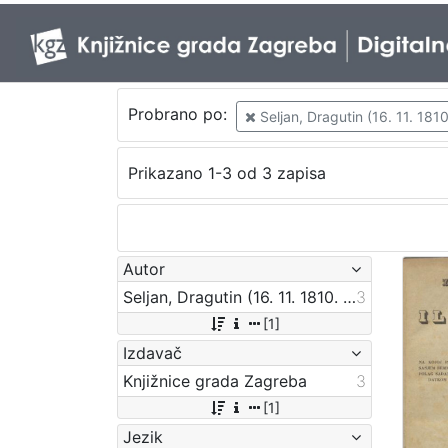
Probrano po:
Seljan, Dragutin (16. 11. 1810
Prikazano 1-3 od 3 zapisa
Autor
Seljan, Dragutin (16. 11. 1810. – 14. 6. 1848.)
3
[1]
Izdavač
Knjižnice grada Zagreba
3
[1]
Jezik