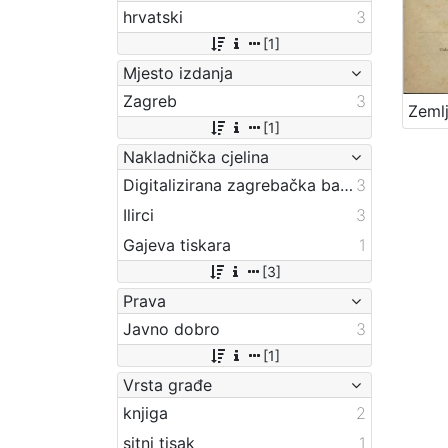
hrvatski
3
[1]
Mjesto izdanja
Zagreb
3
[1]
Nakladnička cjelina
Digitalizirana zagrebačka baština
3
Ilirci
3
Gajeva tiskara
1
[3]
Prava
Javno dobro
3
[1]
Vrsta građe
knjiga
2
sitni tisak
1