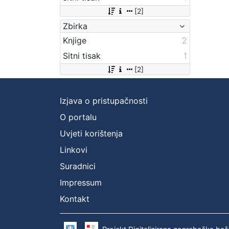
[2]
Zbirka
Knjige
2
Sitni tisak
1
[2]
Izjava o pristupačnosti
O portalu
Uvjeti korištenja
Linkovi
Suradnici
Impressum
Kontakt