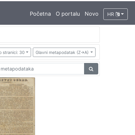
Početna
O portalu
Novo
HR
o stranici: 30
Glavni metapodatak (Z->A)