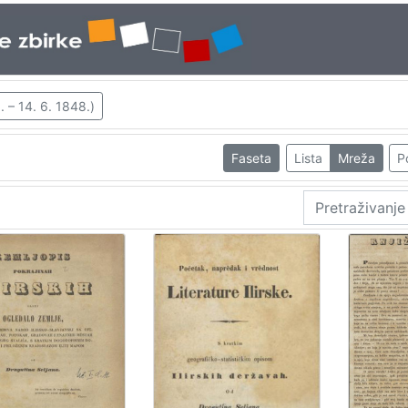
. – 14. 6. 1848.)
Faseta
Lista
Mreža
P