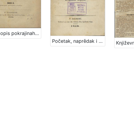
Zemljopis pokrajinah ilirskih iliti Ogledalo zemlje, na kojoj pribiva narod ilirsko-slavjanski sa opisanjem berdah, potokah, gradovah i znatniih mestah polag sadanjeg stališa, s kratkim dogodopisnim dodatkom i priloženim krajobrazom iliti mapom / od Dragutina Seljana
Početak, naprědak i vrědnost literature ilirske : s kratkim geografičko-statističkim opisom ilirskih deržavah / od Dragutina Seljan