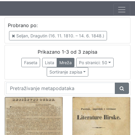
Autor
Probrano po:
Seljan, Dragutin (16. 11. 1810. – 14. 6. 1848.)
3
Seljan, Dragutin (16. 11. 1810. – 14. 6. 1848.)
Prikazano 1-3 od 3 zapisa
[
1
Faseta
Lista
Mreža
Po stranici: 50
]
Sortiranje zapisa
Izdavač
Knjižnice grada Zagreba
3
[
1
]
Jezik