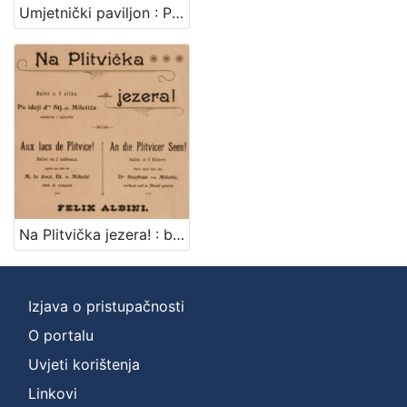
Umjetnički paviljon : Prva Hrvatska filatelistička izložba = Pavillon des arts (Pavillon de l'exposition) : 1e Exposition philatelique croate : 1.-8.IX.1907. a Zagreb (Croatie)
Na Plitvička jezera! : balet u 2 slike : po ideji dra. Stj. pl Miletića = Aux lacs de Plitvice! : ballet en 2 tableaux : apres une idee de M. le doct. Et. de Miletić = An die Plitvicer Seen! : Bellet in 2 Bildern : nach einer Idee des Dr. Stephan von Miletić / sastavio i uglazbio Felix Albini
Izjava o pristupačnosti
O portalu
Uvjeti korištenja
Linkovi